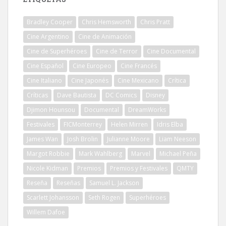
Bradley Cooper
Chris Hemsworth
Chris Pratt
Cine Argentino
Cine de Animación
Cine de Superhéroes
Cine de Terror
Cine Documental
Cine Español
Cine Europeo
Cine Francés
Cine Italiano
Cine Japonés
Cine Mexicano
Crítica
Críticas
Dave Bautista
DC Comics
Disney
Djimon Hounsou
Documental
DreamWorks
Festivales
FICMonterrey
Helen Mirren
Idris Elba
James Wan
Josh Brolin
Julianne Moore
Liam Neeson
Margot Robbie
Mark Wahlberg
Marvel
Michael Peña
Nicole Kidman
Premios
Premios y Festivales
QMTY
Reseña
Reseñas
Samuel L. Jackson
Scarlett Johansson
Seth Rogen
Superhéroes
Willem Dafoe