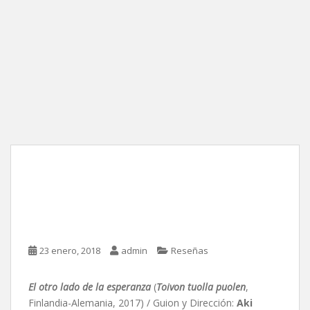
El otro lado de la
esperanza, de Aki
Kaurismäki
23 enero, 2018
admin
Reseñas
El otro lado de la esperanza
(
Toivon tuolla puolen
,
Finlandia-Alemania, 2017) / Guion y Dirección:
Aki