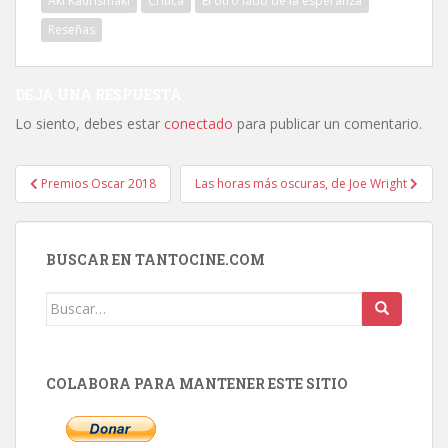
Aki Kaurismäki
Crítica
El otro lado de la esperanza
Reseñas
DEJA UNA RESPUESTA
Lo siento, debes estar
conectado
para publicar un comentario.
Navegación
Premios Oscar 2018
Las horas más oscuras, de Joe Wright
de
entradas
BUSCAR EN TANTOCINE.COM
Buscar:
COLABORA PARA MANTENER ESTE SITIO