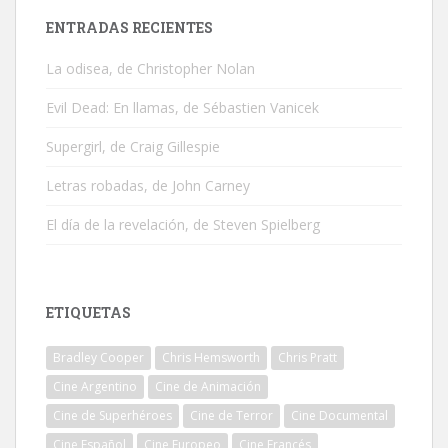
ENTRADAS RECIENTES
La odisea, de Christopher Nolan
Evil Dead: En llamas, de Sébastien Vanicek
Supergirl, de Craig Gillespie
Letras robadas, de John Carney
El día de la revelación, de Steven Spielberg
ETIQUETAS
Bradley Cooper
Chris Hemsworth
Chris Pratt
Cine Argentino
Cine de Animación
Cine de Superhéroes
Cine de Terror
Cine Documental
Cine Español
Cine Europeo
Cine Francés