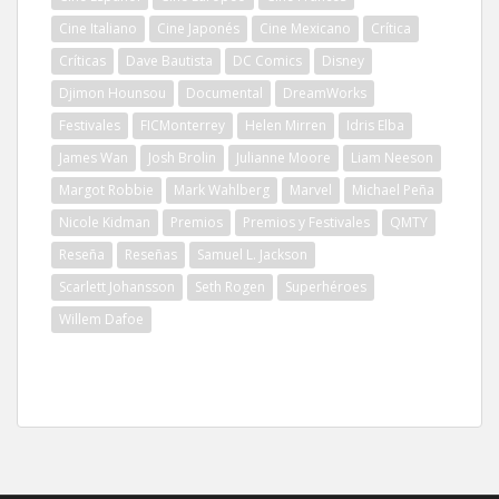
Cine Italiano
Cine Japonés
Cine Mexicano
Crítica
Críticas
Dave Bautista
DC Comics
Disney
Djimon Hounsou
Documental
DreamWorks
Festivales
FICMonterrey
Helen Mirren
Idris Elba
James Wan
Josh Brolin
Julianne Moore
Liam Neeson
Margot Robbie
Mark Wahlberg
Marvel
Michael Peña
Nicole Kidman
Premios
Premios y Festivales
QMTY
Reseña
Reseñas
Samuel L. Jackson
Scarlett Johansson
Seth Rogen
Superhéroes
Willem Dafoe