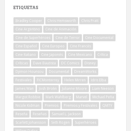
ETIQUETAS
Bradley Cooper
Chris Hemsworth
Chris Pratt
Cine Argentino
Cine de Animación
Cine de Superhéroes
Cine de Terror
Cine Documental
Cine Español
Cine Europeo
Cine Francés
Cine Italiano
Cine Japonés
Cine Mexicano
Crítica
Críticas
Dave Bautista
DC Comics
Disney
Djimon Hounsou
Documental
DreamWorks
Festivales
FICMonterrey
Helen Mirren
Idris Elba
James Wan
Josh Brolin
Julianne Moore
Liam Neeson
Margot Robbie
Mark Wahlberg
Marvel
Michael Peña
Nicole Kidman
Premios
Premios y Festivales
QMTY
Reseña
Reseñas
Samuel L. Jackson
Scarlett Johansson
Seth Rogen
Superhéroes
Willem Dafoe