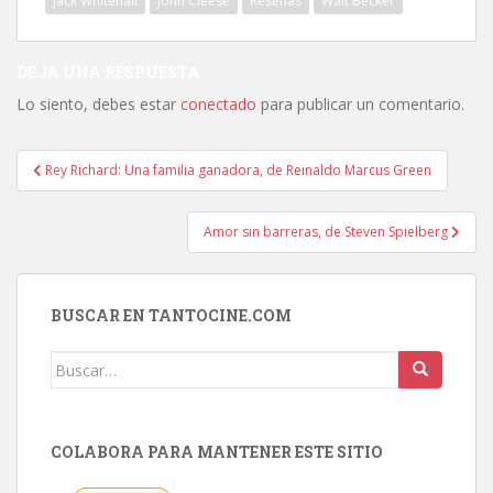
Jack Whitehall
John Cleese
Reseñas
Walt Becker
DEJA UNA RESPUESTA
Lo siento, debes estar
conectado
para publicar un comentario.
Navegación
Rey Richard: Una familia ganadora, de Reinaldo Marcus Green
de
entradas
Amor sin barreras, de Steven Spielberg
BUSCAR EN TANTOCINE.COM
Buscar:
COLABORA PARA MANTENER ESTE SITIO