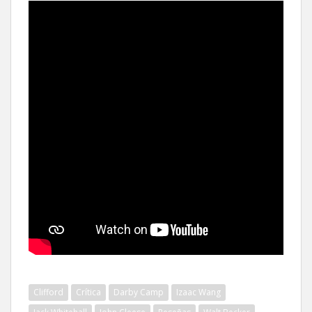
Clifford
Crítica
Darby Camp
Izaac Wang