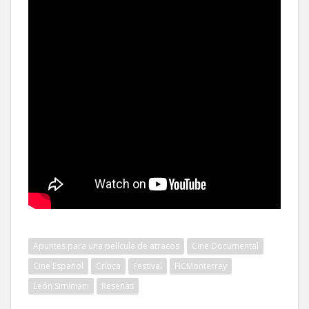
Apuntes para una película de atracos
Cine Documental
Cine Español
Crítica
Festival
FICMonterrey
León Siminiani
Reseñas