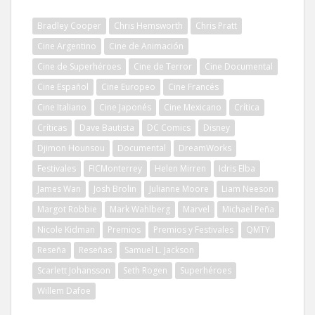
Bradley Cooper
Chris Hemsworth
Chris Pratt
Cine Argentino
Cine de Animación
Cine de Superhéroes
Cine de Terror
Cine Documental
Cine Español
Cine Europeo
Cine Francés
Cine Italiano
Cine Japonés
Cine Mexicano
Crítica
Críticas
Dave Bautista
DC Comics
Disney
Djimon Hounsou
Documental
DreamWorks
Festivales
FICMonterrey
Helen Mirren
Idris Elba
James Wan
Josh Brolin
Julianne Moore
Liam Neeson
Margot Robbie
Mark Wahlberg
Marvel
Michael Peña
Nicole Kidman
Premios
Premios y Festivales
QMTY
Reseña
Reseñas
Samuel L. Jackson
Scarlett Johansson
Seth Rogen
Superhéroes
Willem Dafoe