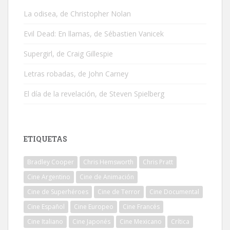
La odisea, de Christopher Nolan
Evil Dead: En llamas, de Sébastien Vanicek
Supergirl, de Craig Gillespie
Letras robadas, de John Carney
El día de la revelación, de Steven Spielberg
ETIQUETAS
Bradley Cooper
Chris Hemsworth
Chris Pratt
Cine Argentino
Cine de Animación
Cine de Superhéroes
Cine de Terror
Cine Documental
Cine Español
Cine Europeo
Cine Francés
Cine Italiano
Cine Japonés
Cine Mexicano
Crítica