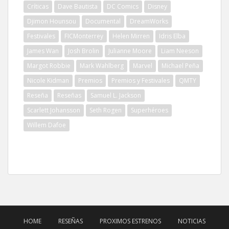
Críticas
Dave Bautista
DC Comics
Disney
Djimon Hounsou
Documental
DreamWorks
Festivales
FICMonterrey
Helen Mirren
Idris Elba
James Wan
Josh Brolin
Julianne Moore
Liam Neeson
Margot Robbie
Mark Wahlberg
Marvel
Michael Peña
Nicole Kidman
Premios
Premios y Festivales
QMTY
Reseña
Reseñas
Samuel L. Jackson
Scarlett Johansson
Seth Rogen
Superhéroes
Willem Dafoe
HOME
RESEÑAS
PROXIMOS ESTRENOS
NOTICIAS