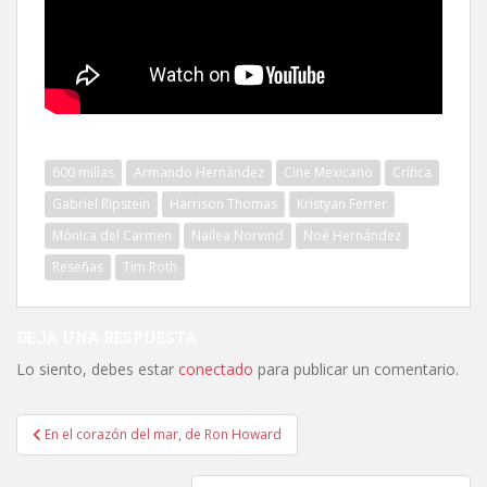
600 millas
Armando Hernández
Cine Mexicano
Crítica
Gabriel Ripstein
Harrison Thomas
Kristyan Ferrer
Mónica del Carmen
Nailea Norvind
Noé Hernández
Reseñas
Tim Roth
DEJA UNA RESPUESTA
Lo siento, debes estar
conectado
para publicar un comentario.
Navegación
En el corazón del mar, de Ron Howard
de
entradas