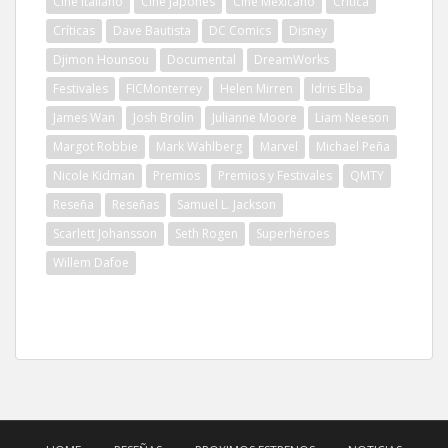
Cine Italiano
Cine Japonés
Cine Mexicano
Crítica
Críticas
Dave Bautista
DC Comics
Disney
Djimon Hounsou
Documental
DreamWorks
Festivales
FICMonterrey
Helen Mirren
Idris Elba
James Wan
Josh Brolin
Julianne Moore
Liam Neeson
Margot Robbie
Mark Wahlberg
Marvel
Michael Peña
Nicole Kidman
Premios
Premios y Festivales
QMTY
Reseña
Reseñas
Samuel L. Jackson
Scarlett Johansson
Seth Rogen
Superhéroes
Willem Dafoe