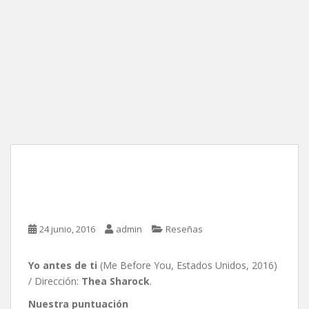
Yo antes de ti, de Thea
Sharock
24 junio, 2016
admin
Reseñas
Yo antes de ti
(Me Before You, Estados Unidos, 2016)
/ Dirección:
Thea Sharock
.
Nuestra puntuación