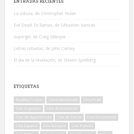
ENTRADAS RECIENTES
La odisea, de Christopher Nolan
Evil Dead: En llamas, de Sébastien Vanicek
Supergirl, de Craig Gillespie
Letras robadas, de John Carney
El día de la revelación, de Steven Spielberg
ETIQUETAS
Bradley Cooper
Chris Hemsworth
Chris Pratt
Cine Argentino
Cine de Animación
Cine de Superhéroes
Cine de Terror
Cine Documental
Cine Español
Cine Europeo
Cine Francés