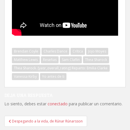
Brendan Coyle
Charles Dance
Crítica
Jojo Moyes
Matthew Lewis
Reseñas
Sam Claflin
Thea Sharock
Thea Sharock. [yasr_overall_rating] Reparto: Emilia Clarke
Vanessa Kirby
Yo antes de ti
DEJA UNA RESPUESTA
Lo siento, debes estar
conectado
para publicar un comentario.
Navegación
Despegando a la vida, de Rúnar Rúnarsson
de