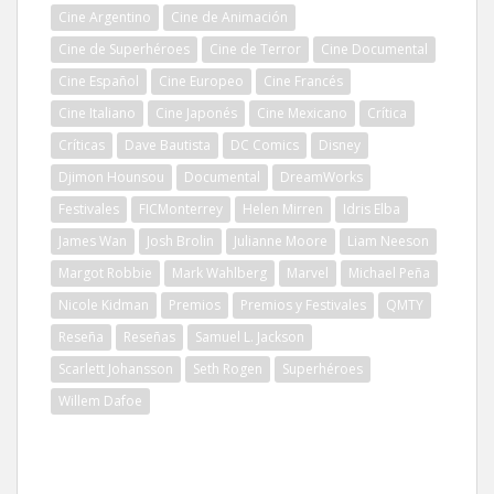
Cine Argentino
Cine de Animación
Cine de Superhéroes
Cine de Terror
Cine Documental
Cine Español
Cine Europeo
Cine Francés
Cine Italiano
Cine Japonés
Cine Mexicano
Crítica
Críticas
Dave Bautista
DC Comics
Disney
Djimon Hounsou
Documental
DreamWorks
Festivales
FICMonterrey
Helen Mirren
Idris Elba
James Wan
Josh Brolin
Julianne Moore
Liam Neeson
Margot Robbie
Mark Wahlberg
Marvel
Michael Peña
Nicole Kidman
Premios
Premios y Festivales
QMTY
Reseña
Reseñas
Samuel L. Jackson
Scarlett Johansson
Seth Rogen
Superhéroes
Willem Dafoe