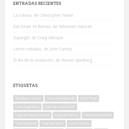
ENTRADAS RECIENTES
La odisea, de Christopher Nolan
Evil Dead: En llamas, de Sébastien Vanicek
Supergirl, de Craig Gillespie
Letras robadas, de John Carney
El día de la revelación, de Steven Spielberg
ETIQUETAS
Bradley Cooper
Chris Hemsworth
Chris Pratt
Cine Argentino
Cine de Animación
Cine de Superhéroes
Cine de Terror
Cine Documental
Cine Español
Cine Europeo
Cine Francés