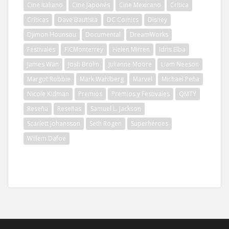
Cine Italiano
Cine Japonés
Cine Mexicano
Crítica
Críticas
Dave Bautista
DC Comics
Disney
Djimon Hounsou
Documental
DreamWorks
Festivales
FICMonterrey
Helen Mirren
Idris Elba
James Wan
Josh Brolin
Julianne Moore
Liam Neeson
Margot Robbie
Mark Wahlberg
Marvel
Michael Peña
Nicole Kidman
Premios
Premios y Festivales
QMTY
Reseña
Reseñas
Samuel L. Jackson
Scarlett Johansson
Seth Rogen
Superhéroes
Willem Dafoe