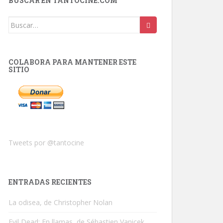
BUSCAR EN TANTOCINE.COM
Buscar:
COLABORA PARA MANTENER ESTE
SITIO
Tweets por @tantocine
ENTRADAS RECIENTES
La odisea, de Christopher Nolan
Evil Dead: En llamas, de Sébastien Vanicek