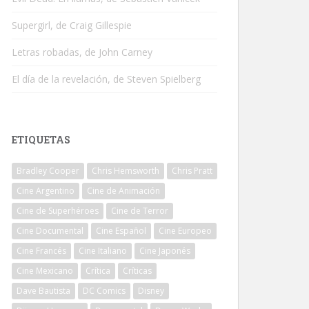
Supergirl, de Craig Gillespie
Letras robadas, de John Carney
El día de la revelación, de Steven Spielberg
ETIQUETAS
Bradley Cooper
Chris Hemsworth
Chris Pratt
Cine Argentino
Cine de Animación
Cine de Superhéroes
Cine de Terror
Cine Documental
Cine Español
Cine Europeo
Cine Francés
Cine Italiano
Cine Japonés
Cine Mexicano
Crítica
Críticas
Dave Bautista
DC Comics
Disney