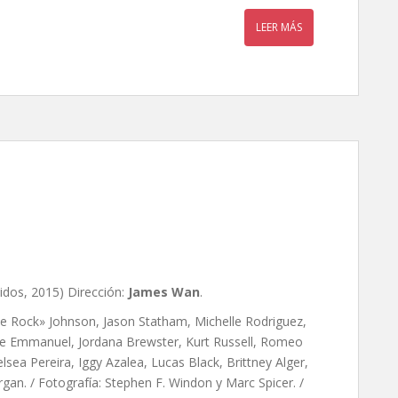
LEER MÁS
, de James Wan
idos, 2015) Dirección:
James Wan
.
he Rock» Johnson, Jason Statham, Michelle Rodriguez,
lie Emmanuel, Jordana Brewster, Kurt Russell, Romeo
a Pereira, Iggy Azalea, Lucas Black, Brittney Alger,
organ. / Fotografía: Stephen F. Windon y Marc Spicer. /