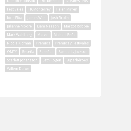
Djimon Hounsou
Documental
DreamWorks
Festivales
FICMonterrey
Helen Mirren
Idris Elba
James Wan
Josh Brolin
Julianne Moore
Liam Neeson
Margot Robbie
Mark Wahlberg
Marvel
Michael Peña
Nicole Kidman
Premios
Premios y Festivales
QMTY
Reseña
Reseñas
Samuel L. Jackson
Scarlett Johansson
Seth Rogen
Superhéroes
Willem Dafoe