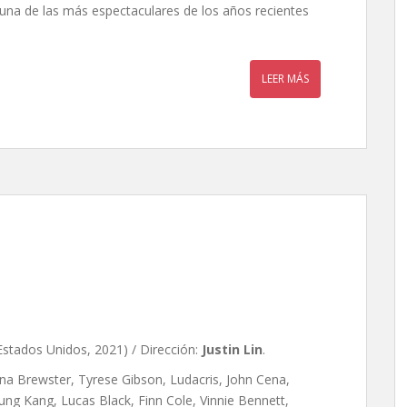
e una de las más espectaculares de los años recientes
LEER MÁS
 de Justin Lin
Estados Unidos, 2021) / Dirección:
Justin Lin
.
ana Brewster, Tyrese Gibson, Ludacris, John Cena,
Sung Kang, Lucas Black, Finn Cole, Vinnie Bennett,