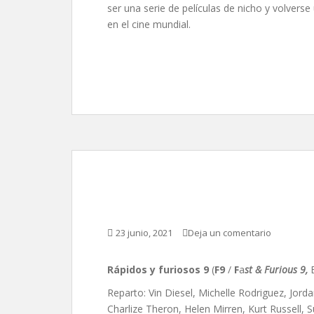
ser una serie de películas de nicho y volvers
en el cine mundial.
Rápidos y furiosos 9,
23 junio, 2021
Deja un comentario
Rápidos y furiosos 9
(
F9
/
F
a
st & Furious 9,
Reparto: Vin Diesel, Michelle Rodriguez, Jord
Charlize Theron, Helen Mirren, Kurt Russell, 