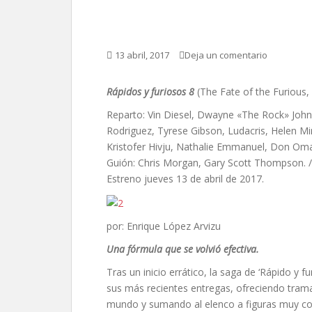
Rápidos y furiosos 8, 
13 abril, 2017
Deja un comentario
Rápidos y furiosos 8
(The Fate of the Furious,
Reparto: Vin Diesel, Dwayne «The Rock» John
Rodriguez, Tyrese Gibson, Ludacris, Helen Mir
Kristofer Hivju, Nathalie Emmanuel, Don Omar
Guión:
Chris Morgan,
Gary Scott Thompson. / 
Estreno jueves 13 de abril de 2017.
por: Enrique López Arvizu
Una fórmula que se volvió efectiva.
Tras un inicio errático, la saga de ‘Rápido y 
sus más recientes entregas, ofreciendo tra
mundo y sumando al elenco a figuras muy co