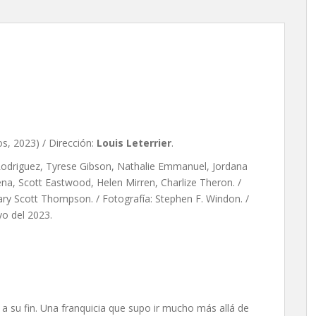
de Louis Leterrier
s, 2023) / Dirección:
Louis Leterrier
.
Rodriguez, Tyrese Gibson, Nathalie Emmanuel, Jordana
na, Scott Eastwood, Helen Mirren, Charlize Theron. /
ary Scott Thompson. / Fotografía: Stephen F. Windon. /
yo del 2023.
a su fin. Una franquicia que supo ir mucho más allá de