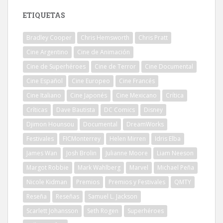
ETIQUETAS
Bradley Cooper
Chris Hemsworth
Chris Pratt
Cine Argentino
Cine de Animación
Cine de Superhéroes
Cine de Terror
Cine Documental
Cine Español
Cine Europeo
Cine Francés
Cine Italiano
Cine Japonés
Cine Mexicano
Crítica
Críticas
Dave Bautista
DC Comics
Disney
Djimon Hounsou
Documental
DreamWorks
Festivales
FICMonterrey
Helen Mirren
Idris Elba
James Wan
Josh Brolin
Julianne Moore
Liam Neeson
Margot Robbie
Mark Wahlberg
Marvel
Michael Peña
Nicole Kidman
Premios
Premios y Festivales
QMTY
Reseña
Reseñas
Samuel L. Jackson
Scarlett Johansson
Seth Rogen
Superhéroes