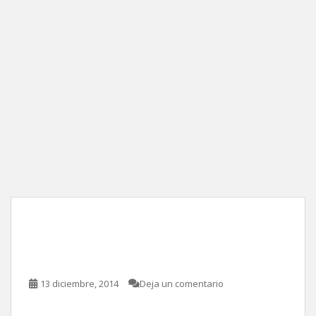
Furia implacable , de Paco
Cabezas
13 diciembre, 2014
Deja un comentario