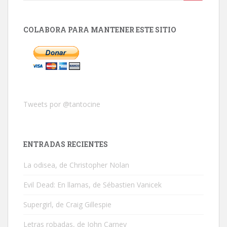
COLABORA PARA MANTENER ESTE SITIO
Tweets por @tantocine
ENTRADAS RECIENTES
La odisea, de Christopher Nolan
Evil Dead: En llamas, de Sébastien Vanicek
Supergirl, de Craig Gillespie
Letras robadas, de John Carney