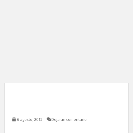
Más notas perfectas, de
Elizabeth Banks,
6 agosto, 2015
Deja un comentario