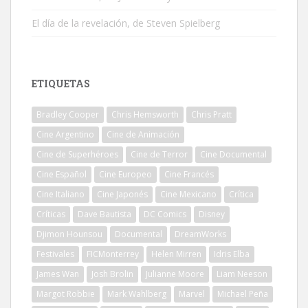
El día de la revelación, de Steven Spielberg
ETIQUETAS
Bradley Cooper
Chris Hemsworth
Chris Pratt
Cine Argentino
Cine de Animación
Cine de Superhéroes
Cine de Terror
Cine Documental
Cine Español
Cine Europeo
Cine Francés
Cine Italiano
Cine Japonés
Cine Mexicano
Crítica
Críticas
Dave Bautista
DC Comics
Disney
Djimon Hounsou
Documental
DreamWorks
Festivales
FICMonterrey
Helen Mirren
Idris Elba
James Wan
Josh Brolin
Julianne Moore
Liam Neeson
Margot Robbie
Mark Wahlberg
Marvel
Michael Peña