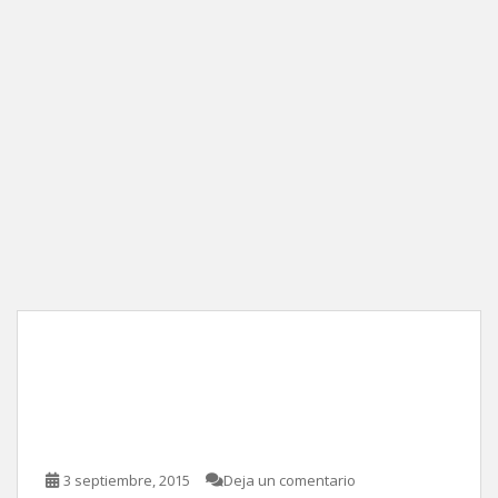
Shaun el cordero, de
Richard Starzak y Mark
Burton
3 septiembre, 2015
Deja un comentario