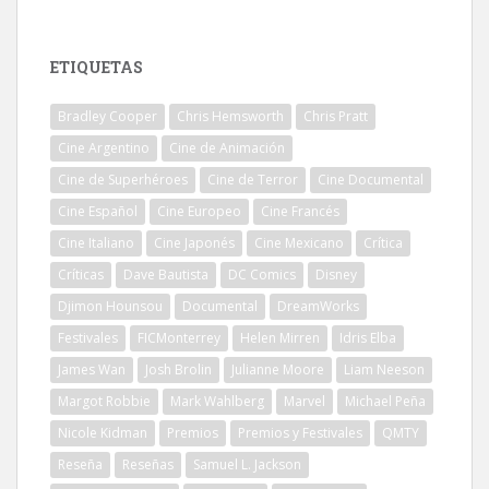
ETIQUETAS
Bradley Cooper
Chris Hemsworth
Chris Pratt
Cine Argentino
Cine de Animación
Cine de Superhéroes
Cine de Terror
Cine Documental
Cine Español
Cine Europeo
Cine Francés
Cine Italiano
Cine Japonés
Cine Mexicano
Crítica
Críticas
Dave Bautista
DC Comics
Disney
Djimon Hounsou
Documental
DreamWorks
Festivales
FICMonterrey
Helen Mirren
Idris Elba
James Wan
Josh Brolin
Julianne Moore
Liam Neeson
Margot Robbie
Mark Wahlberg
Marvel
Michael Peña
Nicole Kidman
Premios
Premios y Festivales
QMTY
Reseña
Reseñas
Samuel L. Jackson