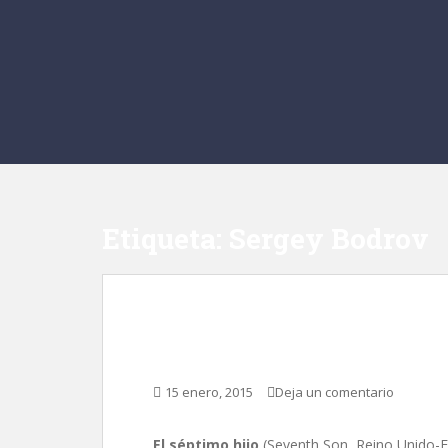
Etiqueta:
Sergey Bodrov
El séptimo hijo, de S
15 enero, 2015
Deja un comentario
El séptimo hijo
(Seventh Son, Reino Unido-E