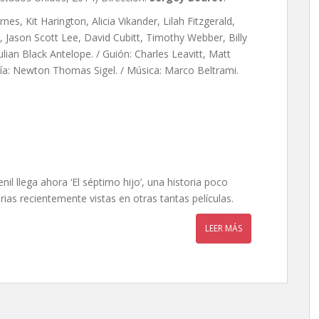
es, Kit Harington, Alicia Vikander, Lilah Fitzgerald,
 Jason Scott Lee, David Cubitt, Timothy Webber, Billy
lian Black Antelope. / Guión: Charles Leavitt, Matt
fía: Newton Thomas Sigel. / Música: Marco Beltrami.
il llega ahora ‘El séptimo hijo’, una historia poco
rias recientemente vistas en otras tantas películas.
LEER MÁS