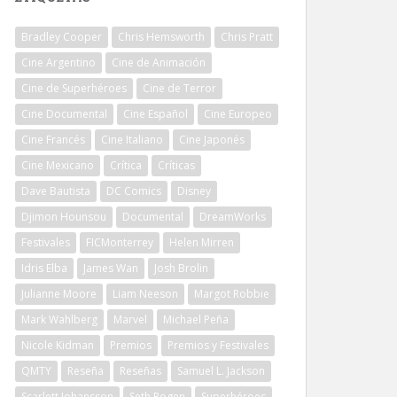
Bradley Cooper
Chris Hemsworth
Chris Pratt
Cine Argentino
Cine de Animación
Cine de Superhéroes
Cine de Terror
Cine Documental
Cine Español
Cine Europeo
Cine Francés
Cine Italiano
Cine Japonés
Cine Mexicano
Crítica
Críticas
Dave Bautista
DC Comics
Disney
Djimon Hounsou
Documental
DreamWorks
Festivales
FICMonterrey
Helen Mirren
Idris Elba
James Wan
Josh Brolin
Julianne Moore
Liam Neeson
Margot Robbie
Mark Wahlberg
Marvel
Michael Peña
Nicole Kidman
Premios
Premios y Festivales
QMTY
Reseña
Reseñas
Samuel L. Jackson
Scarlett Johansson
Seth Rogen
Superhéroes