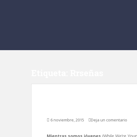
Etiqueta:
Rrseñas
Mientras somos jóve
6 noviembre, 2015
Deja un comentario
Mientras somos jóvenes
(While We’re Youn