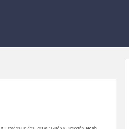
nes, de Noah Baumbach
g, Estados Unidos, 2014) / Guión y Dirección:
Noah