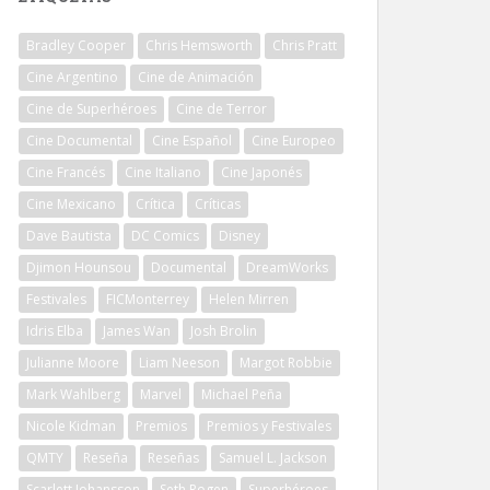
Bradley Cooper
Chris Hemsworth
Chris Pratt
Cine Argentino
Cine de Animación
Cine de Superhéroes
Cine de Terror
Cine Documental
Cine Español
Cine Europeo
Cine Francés
Cine Italiano
Cine Japonés
Cine Mexicano
Crítica
Críticas
Dave Bautista
DC Comics
Disney
Djimon Hounsou
Documental
DreamWorks
Festivales
FICMonterrey
Helen Mirren
Idris Elba
James Wan
Josh Brolin
Julianne Moore
Liam Neeson
Margot Robbie
Mark Wahlberg
Marvel
Michael Peña
Nicole Kidman
Premios
Premios y Festivales
QMTY
Reseña
Reseñas
Samuel L. Jackson
Scarlett Johansson
Seth Rogen
Superhéroes