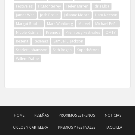
Festivales
FICMonterrey
Helen Mirren
Idris Elba
James Wan
Josh Brolin
Julianne Moore
Liam Neeson
Margot Robbie
Mark Wahlberg
Marvel
Michael Peña
Nicole Kidman
Premios
Premios y Festivales
QMTY
Reseña
Reseñas
Samuel L. Jackson
Scarlett Johansson
Seth Rogen
Superhéroes
Willem Dafoe
HOME
RESEÑAS
PROXIMOS ESTRENOS
NOTICIAS
CICLOS Y CARTELERA
PREMIOS Y FESTIVALES
TAQUILLA