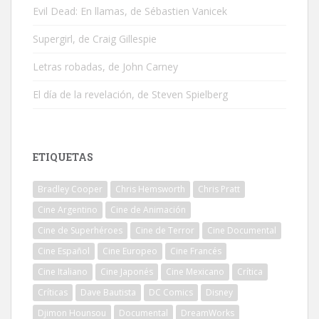
Evil Dead: En llamas, de Sébastien Vanicek
Supergirl, de Craig Gillespie
Letras robadas, de John Carney
El día de la revelación, de Steven Spielberg
ETIQUETAS
Bradley Cooper
Chris Hemsworth
Chris Pratt
Cine Argentino
Cine de Animación
Cine de Superhéroes
Cine de Terror
Cine Documental
Cine Español
Cine Europeo
Cine Francés
Cine Italiano
Cine Japonés
Cine Mexicano
Crítica
Críticas
Dave Bautista
DC Comics
Disney
Djimon Hounsou
Documental
DreamWorks