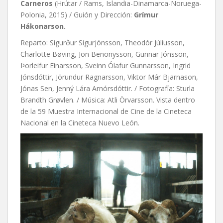
Carneros
(Hrútar / Rams, Islandia-Dinamarca-Noruega-
Polonia, 2015) / Guión y Dirección:
Grímur
Hákonarson.
Reparto: Sigurður Sigurjónsson, Theodór Júlíusson,
Charlotte Bøving, Jon Benonysson, Gunnar Jónsson,
Þorleifur Einarsson, Sveinn Ólafur Gunnarsson, Ingrid
Jónsdóttir, Jörundur Ragnarsson, Viktor Már Bjarnason,
Jónas Sen, Jenný Lára Arnórsdóttir. / Fotografía: Sturla
Brandth Grøvlen. / Música: Atli Örvarsson. Vista dentro
de la 59 Muestra Internacional de Cine de la Cineteca
Nacional en la Cineteca Nuevo León.