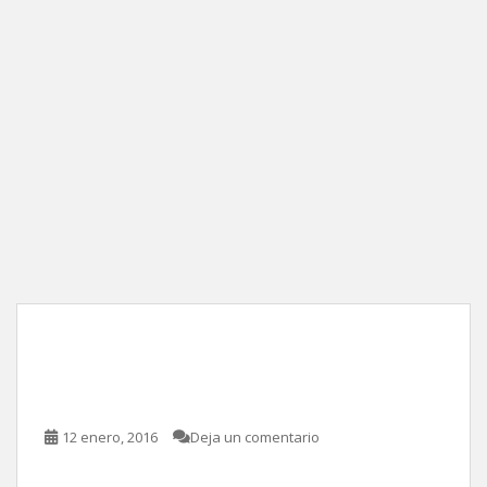
Carneros,de Grímur
Hákonarson
12 enero, 2016
Deja un comentario