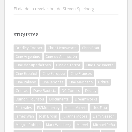
El día de la revelación, de Steven Spielberg
ETIQUETAS
Bradley Cooper
Chris Hemsworth
Chris Pratt
Cine Argentino
Cine de Animación
Cine de Superhéroes
Cine de Terror
Cine Documental
Cine Español
Cine Europeo
Cine Francés
Cine Italiano
Cine Japonés
Cine Mexicano
Crítica
Críticas
Dave Bautista
DC Comics
Disney
Djimon Hounsou
Documental
DreamWorks
Festivales
FICMonterrey
Helen Mirren
Idris Elba
James Wan
Josh Brolin
Julianne Moore
Liam Neeson
Margot Robbie
Mark Wahlberg
Marvel
Michael Peña