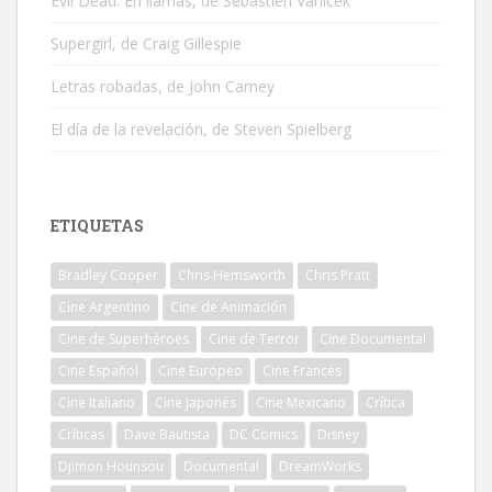
Evil Dead: En llamas, de Sébastien Vanicek
Supergirl, de Craig Gillespie
Letras robadas, de John Carney
El día de la revelación, de Steven Spielberg
ETIQUETAS
Bradley Cooper
Chris Hemsworth
Chris Pratt
Cine Argentino
Cine de Animación
Cine de Superhéroes
Cine de Terror
Cine Documental
Cine Español
Cine Europeo
Cine Francés
Cine Italiano
Cine Japonés
Cine Mexicano
Crítica
Críticas
Dave Bautista
DC Comics
Disney
Djimon Hounsou
Documental
DreamWorks