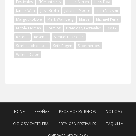
Festivales
FICMonterrey
Helen Mirren
Idris Elba
James Wan
Josh Brolin
Julianne Moore
Liam Neeson
Margot Robbie
Mark Wahlberg
Marvel
Michael Peña
Nicole Kidman
Premios
Premios y Festivales
QMTY
Reseña
Reseñas
Samuel L. Jackson
Scarlett Johansson
Seth Rogen
Superhéroes
Willem Dafoe
HOME
RESEÑAS
PROXIMOS ESTRENOS
NOTICIAS
CICLOS Y CARTELERA
PREMIOS Y FESTIVALES
TAQUILLA
CINE PARA VER EN CASA