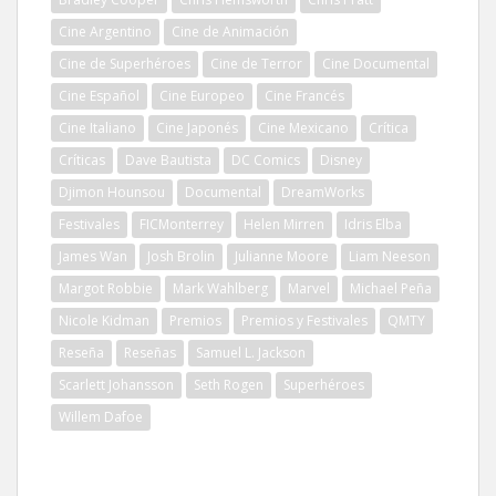
Cine Argentino
Cine de Animación
Cine de Superhéroes
Cine de Terror
Cine Documental
Cine Español
Cine Europeo
Cine Francés
Cine Italiano
Cine Japonés
Cine Mexicano
Crítica
Críticas
Dave Bautista
DC Comics
Disney
Djimon Hounsou
Documental
DreamWorks
Festivales
FICMonterrey
Helen Mirren
Idris Elba
James Wan
Josh Brolin
Julianne Moore
Liam Neeson
Margot Robbie
Mark Wahlberg
Marvel
Michael Peña
Nicole Kidman
Premios
Premios y Festivales
QMTY
Reseña
Reseñas
Samuel L. Jackson
Scarlett Johansson
Seth Rogen
Superhéroes
Willem Dafoe