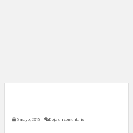
Para Elisa, de Juanra
Fernández
5 mayo, 2015
Deja un comentario