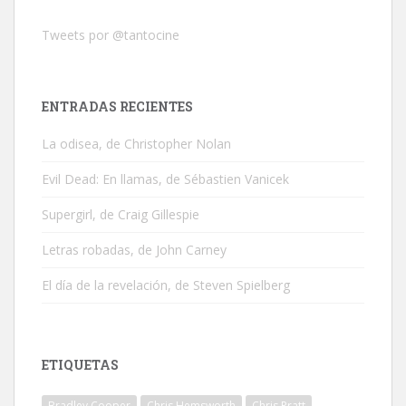
Tweets por @tantocine
ENTRADAS RECIENTES
La odisea, de Christopher Nolan
Evil Dead: En llamas, de Sébastien Vanicek
Supergirl, de Craig Gillespie
Letras robadas, de John Carney
El día de la revelación, de Steven Spielberg
ETIQUETAS
Bradley Cooper
Chris Hemsworth
Chris Pratt