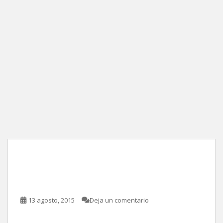
Exorcismo en el Vaticano,
de Mark Neveldine
13 agosto, 2015
Deja un comentario