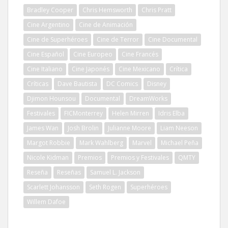
Bradley Cooper
Chris Hemsworth
Chris Pratt
Cine Argentino
Cine de Animación
Cine de Superhéroes
Cine de Terror
Cine Documental
Cine Español
Cine Europeo
Cine Francés
Cine Italiano
Cine Japonés
Cine Mexicano
Crítica
Críticas
Dave Bautista
DC Comics
Disney
Djimon Hounsou
Documental
DreamWorks
Festivales
FICMonterrey
Helen Mirren
Idris Elba
James Wan
Josh Brolin
Julianne Moore
Liam Neeson
Margot Robbie
Mark Wahlberg
Marvel
Michael Peña
Nicole Kidman
Premios
Premios y Festivales
QMTY
Reseña
Reseñas
Samuel L. Jackson
Scarlett Johansson
Seth Rogen
Superhéroes
Willem Dafoe