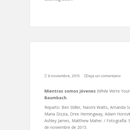
Mientras somos jóve
6 noviembre, 2015
Deja un comentario
Mientras somos jóvenes
(While We’re Youn
Baumbach
.
Reparto: Ben Stiller, Naomi Watts, Amanda Se
Maria Dizzia, Dree Hemingway, Adam Horovit
Ashley James, Matthew Maher. / Fotografía: 
de noviembre de 2015.