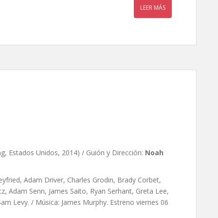
LEER MÁS
nes, de Noah Baumbach
g, Estados Unidos, 2014) / Guión y Dirección:
Noah
yfried, Adam Driver, Charles Grodin, Brady Corbet,
z, Adam Senn, James Saito, Ryan Serhant, Greta Lee,
Sam Levy. / Música: James Murphy. Estreno viernes 06