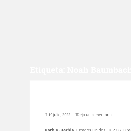
Etiqueta:
Noah Baumbac
Barbie, de Greta Gerw
19 julio, 2023
Deja un comentario
Barbie
(
Barbie
,
Estados Unidos, 2023) / Dire