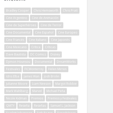
Bradley Cooper
Chris Hemsworth
Chris Pratt
Cine Argentino
Cine de Animación
Cine de Superhéroes
Cine de Terror
Cine Documental
Cine Español
Cine Europeo
Cine Francés
Cine Italiano
Cine Japonés
Cine Mexicano
Crítica
Críticas
Dave Bautista
DC Comics
Disney
Djimon Hounsou
Documental
DreamWorks
Festivales
FICMonterrey
Helen Mirren
Idris Elba
James Wan
Josh Brolin
Julianne Moore
Liam Neeson
Margot Robbie
Mark Wahlberg
Marvel
Michael Peña
Nicole Kidman
Premios
Premios y Festivales
QMTY
Reseña
Reseñas
Samuel L. Jackson
Scarlett Johansson
Seth Rogen
Superhéroes