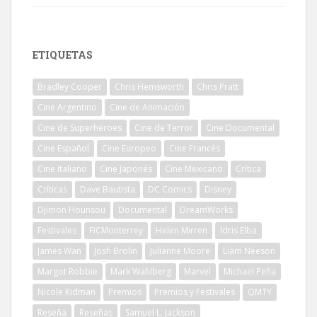
ETIQUETAS
Bradley Cooper
Chris Hemsworth
Chris Pratt
Cine Argentino
Cine de Animación
Cine de Superhéroes
Cine de Terror
Cine Documental
Cine Español
Cine Europeo
Cine Francés
Cine Italiano
Cine Japonés
Cine Mexicano
Crítica
Críticas
Dave Bautista
DC Comics
Disney
Djimon Hounsou
Documental
DreamWorks
Festivales
FICMonterrey
Helen Mirren
Idris Elba
James Wan
Josh Brolin
Julianne Moore
Liam Neeson
Margot Robbie
Mark Wahlberg
Marvel
Michael Peña
Nicole Kidman
Premios
Premios y Festivales
QMTY
Reseña
Reseñas
Samuel L. Jackson