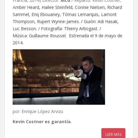
Francia, 2014) Director:
McG
/ Reparto: Kevin Costner,
A
mber Heard, Hailee Steinfeld, Connie Nielsen, Richard
Sammel, Eriq Ebouaney, Tómas Lemarquis, Lamont
Thompson, Rupert Wynne-James. / Guión: Adi Hasak,
Luc Besson. / Fotografía: Thierry Arbogast. /
Música: Guillaume Roussel. Estrenada el 9 de mayo de
2014.
por: Enrique López Arvizu
Kevin Costner es garantía.
LEER MÁS