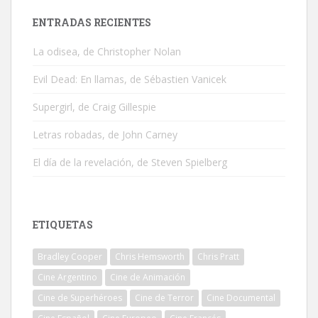
ENTRADAS RECIENTES
La odisea, de Christopher Nolan
Evil Dead: En llamas, de Sébastien Vanicek
Supergirl, de Craig Gillespie
Letras robadas, de John Carney
El día de la revelación, de Steven Spielberg
ETIQUETAS
Bradley Cooper
Chris Hemsworth
Chris Pratt
Cine Argentino
Cine de Animación
Cine de Superhéroes
Cine de Terror
Cine Documental