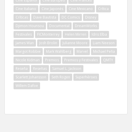
Cine Español
Cine Europeo
Cine Francés
Cine Italiano
Cine Japonés
Cine Mexicano
Crítica
Críticas
Dave Bautista
DC Comics
Disney
Djimon Hounsou
Documental
DreamWorks
Festivales
FICMonterrey
Helen Mirren
Idris Elba
James Wan
Josh Brolin
Julianne Moore
Liam Neeson
Margot Robbie
Mark Wahlberg
Marvel
Michael Peña
Nicole Kidman
Premios
Premios y Festivales
QMTY
Reseña
Reseñas
Samuel L. Jackson
Scarlett Johansson
Seth Rogen
Superhéroes
Willem Dafoe