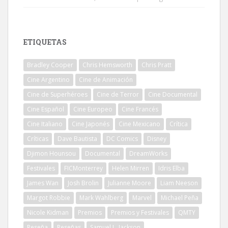
ETIQUETAS
Bradley Cooper
Chris Hemsworth
Chris Pratt
Cine Argentino
Cine de Animación
Cine de Superhéroes
Cine de Terror
Cine Documental
Cine Español
Cine Europeo
Cine Francés
Cine Italiano
Cine Japonés
Cine Mexicano
Crítica
Críticas
Dave Bautista
DC Comics
Disney
Djimon Hounsou
Documental
DreamWorks
Festivales
FICMonterrey
Helen Mirren
Idris Elba
James Wan
Josh Brolin
Julianne Moore
Liam Neeson
Margot Robbie
Mark Wahlberg
Marvel
Michael Peña
Nicole Kidman
Premios
Premios y Festivales
QMTY
Reseña
Reseñas
Samuel L. Jackson