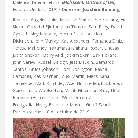
Maléfica: Dueña del mal (
Maleficent: Mistress of Evil,
Estados Unidos, 2019) / Dirección:
Joachim Rønning
.
Reparto: Angelina Jolie, Michelle Pfeiffer, Elle Fanning, Ed
Skrein, Chiwetel Ejiofor, Juno Temple, Sam Riley, David
Gyasi, Lesley Manville, Imelda Staunton, Harris
Dickinson, Jenn Murray, Kae Alexander, Fernanda Diniz,
Teresa Mahoney, Takamasa Ishihara, Robert Lindsay,
Judith Shekoni, Barry Aird, Joakim Skarli, Zak Holland,
John Carew, Russell Balogh, Jess Liaudin, Bernardo
Santos, Bruce Johnson, Tom Bonington, Rayna
Campbell, Kas Meghani, Alex Martin, Mens-Sana
Tamakloe, Mark Knightley, Axel Nu, Frederick Szkoda. /
Guion:
Linda Woolverton,
Micah Fitzerman-Blue,
Noah
Harpster (Historia: Linda Woolverton). /
Fotografía: Henry Braham. / Música: Geoff Zanelli.
Estreno viernes 18 de octubre de 2019.