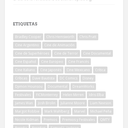
ETIQUETAS
Bradley Cooper
Chris Hemsworth
Chris Pratt
Cine Argentino
Cine de Animación
Cine de Superhéroes
Cine de Terror
Cine Documental
Cine Español
Cine Europeo
Cine Francés
Cine Italiano
Cine Japonés
Cine Mexicano
Crítica
Críticas
Dave Bautista
DC Comics
Disney
Djimon Hounsou
Documental
DreamWorks
Festivales
FICMonterrey
Helen Mirren
Idris Elba
James Wan
Josh Brolin
Julianne Moore
Liam Neeson
Margot Robbie
Mark Wahlberg
Marvel
Michael Peña
Nicole Kidman
Premios
Premios y Festivales
QMTY
Reseña
Reseñas
Samuel L. Jackson