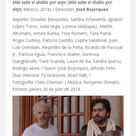
Más sabe el diablo por viejo
(
Más sabe el diablo por
viejo,
México, 2018) / Dirección:
José Bojorquez
.
Reparto: Osvaldo Benavides, Sandra Echeverría, Ignacio
López Tarso, Isela Vega, Lorena Velázquez, Martín
Altomaro, Arturo Barba, Tina Romero, Tara Parra,
Roger Cudney, Patricio Castillo, Lupita Sandoval, Juan
Luis Orendain, Alejandro de la Peña, Ricardo de Pascual
Jr., Patricia Eguía, Francisco Walter, Vanessa
Ciangherotti, Tiaré Scanda, Laura de Ita, Sandra Quiroz,
Rodrigo Abed. / Guion:
José Bojorquez,
Alfredo Felix-
Diaz (Historia: Ty Granoroli,
Brad Hall). /
Fotografía: Chris Chomyn. / Música: Benjamin Shwartz.
Estreno jueves 26 de julio de 2018.