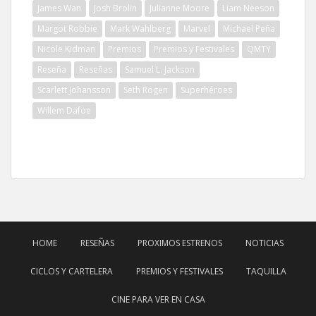
James Wan
Josh Brolin
Julianne Moore
Liam Neeson
Margot Robbie
Mark Wahlberg
Marvel
Michael Peña
Nicole Kidman
Premios
Premios y Festivales
QMTY
Reseña
Reseñas
Samuel L. Jackson
Scarlett Johansson
Seth Rogen
Superhéroes
Willem Dafoe
HOME
RESEÑAS
PROXIMOS ESTRENOS
NOTICIAS
CICLOS Y CARTELERA
PREMIOS Y FESTIVALES
TAQUILLA
CINE PARA VER EN CASA