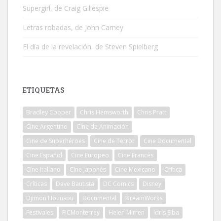
Supergirl, de Craig Gillespie
Letras robadas, de John Carney
El día de la revelación, de Steven Spielberg
ETIQUETAS
Bradley Cooper
Chris Hemsworth
Chris Pratt
Cine Argentino
Cine de Animación
Cine de Superhéroes
Cine de Terror
Cine Documental
Cine Español
Cine Europeo
Cine Francés
Cine Italiano
Cine Japonés
Cine Mexicano
Crítica
Críticas
Dave Bautista
DC Comics
Disney
Djimon Hounsou
Documental
DreamWorks
Festivales
FICMonterrey
Helen Mirren
Idris Elba