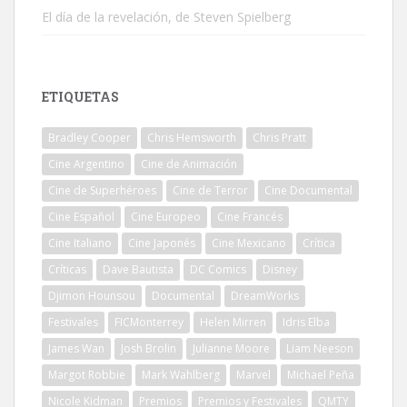
El día de la revelación, de Steven Spielberg
ETIQUETAS
Bradley Cooper
Chris Hemsworth
Chris Pratt
Cine Argentino
Cine de Animación
Cine de Superhéroes
Cine de Terror
Cine Documental
Cine Español
Cine Europeo
Cine Francés
Cine Italiano
Cine Japonés
Cine Mexicano
Crítica
Críticas
Dave Bautista
DC Comics
Disney
Djimon Hounsou
Documental
DreamWorks
Festivales
FICMonterrey
Helen Mirren
Idris Elba
James Wan
Josh Brolin
Julianne Moore
Liam Neeson
Margot Robbie
Mark Wahlberg
Marvel
Michael Peña
Nicole Kidman
Premios
Premios y Festivales
QMTY