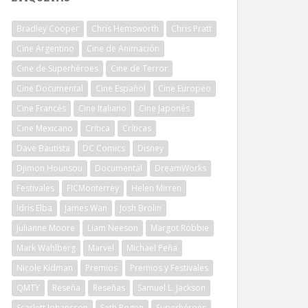
Bradley Cooper
Chris Hemsworth
Chris Pratt
Cine Argentino
Cine de Animación
Cine de Superhéroes
Cine de Terror
Cine Documental
Cine Español
Cine Europeo
Cine Francés
Cine Italiano
Cine Japonés
Cine Mexicano
Crítica
Críticas
Dave Bautista
DC Comics
Disney
Djimon Hounsou
Documental
DreamWorks
Festivales
FICMonterrey
Helen Mirren
Idris Elba
James Wan
Josh Brolin
Julianne Moore
Liam Neeson
Margot Robbie
Mark Wahlberg
Marvel
Michael Peña
Nicole Kidman
Premios
Premios y Festivales
QMTY
Reseña
Reseñas
Samuel L. Jackson
Scarlett Johansson
Seth Rogen
Superhéroes