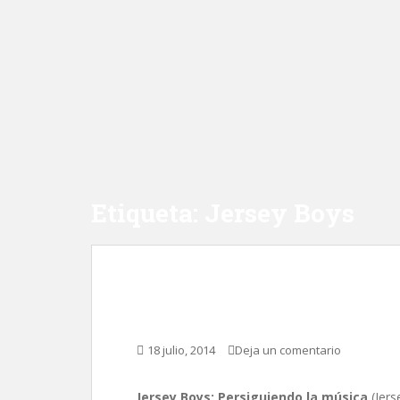
Etiqueta:
Jersey Boys
Jersey Boys, de Clin
18 julio, 2014
Deja un comentario
Jersey Boys: Persiguiendo la música
(Jers