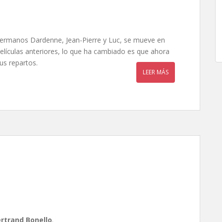
 hermanos Dardenne, Jean-Pierre y Luc, se mueve en
ículas anteriores, lo que ha cambiado es que ahora
s repartos.
LEER MÁS
trand Bonello
rtrand Bonello
.