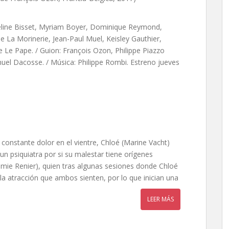
ueline Bisset, Myriam Boyer, Dominique Reymond,
 La Morinerie, Jean-Paul Muel, Keisley Gauthier,
 Le Pape. / Guion:
François Ozon,
Philippe Piazzo
nuel Dacosse. / Música: Philippe Rombi. Estreno jueves
 constante dolor en el vientre, Chloé (Marine Vacht)
n psiquiatra por si su malestar tiene orígenes
rémie Renier), quien tras algunas sesiones donde Chloé
 la atracción que ambos sienten, por lo que inician una
LEER MÁS