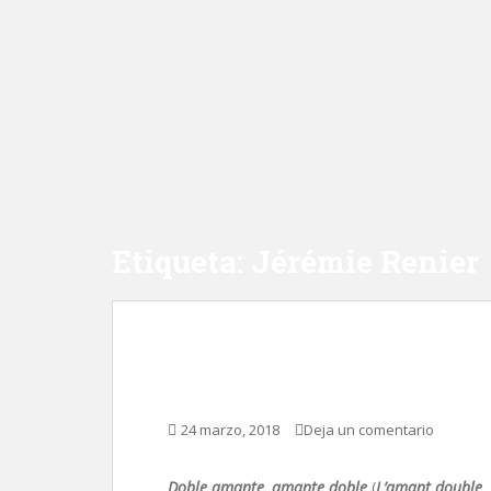
Etiqueta:
Jérémie Renier
Doble amante, amante
24 marzo, 2018
Deja un comentario
Doble amante, amante doble
(
L’amant double
,