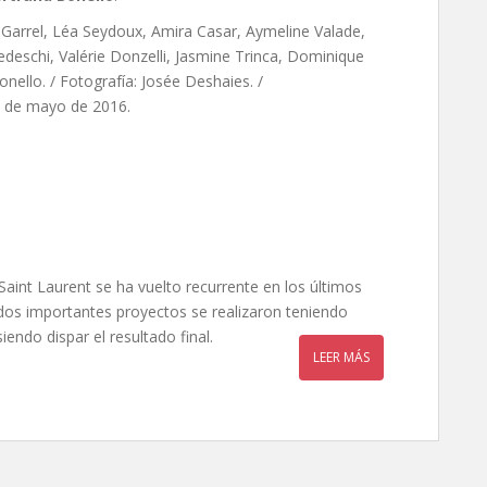
s Garrel, Léa Seydoux, Amira Casar, Aymeline Valade,
edeschi, Valérie Donzelli, Jasmine Trinca, Dominique
ello. / Fotografía: Josée Deshaies. /
7 de mayo de 2016.
aint Laurent se ha vuelto recurrente en los últimos
dos importantes proyectos se realizaron teniendo
iendo dispar el resultado final.
LEER MÁS