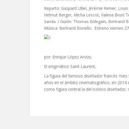
Reparto: Gaspard Ulliel, Jérémie Renier, Loui
Helmut Berger, Micha Lescot, Valeria Bruni T
Sanda. / Guión: Thomas Bidegain, Bertrand Bon
Música: Bertrand Bonello. Estreno viernes 2
por: Enrique López Arvizu
El enigmático Saint Laurent
.
La figura del famoso diseñador francés Yves S
años en el ámbito cinematográfico, en 2014 
como figura central la del icónico diseñador, s