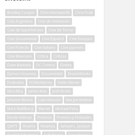
Bradley Cooper
Chris Hemsworth
Chris Pratt
Cine Argentino
Cine de Animación
Cine de Superhéroes
Cine de Terror
Cine Documental
Cine Español
Cine Europeo
Cine Francés
Cine Italiano
Cine Japonés
Cine Mexicano
Crítica
Críticas
Dave Bautista
DC Comics
Disney
Djimon Hounsou
Documental
DreamWorks
Festivales
FICMonterrey
Helen Mirren
Idris Elba
James Wan
Josh Brolin
Julianne Moore
Liam Neeson
Margot Robbie
Mark Wahlberg
Marvel
Michael Peña
Nicole Kidman
Premios
Premios y Festivales
QMTY
Reseña
Reseñas
Samuel L. Jackson
Scarlett Johansson
Seth Rogen
Superhéroes