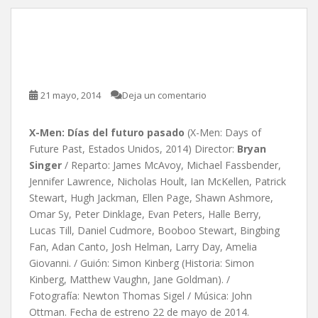
X-Men: Días del futuro
pasado, de Bryan Singer
21 mayo, 2014
Deja un comentario
X-Men: Días del futuro pasado
(X-Men: Days of
Future Past, Estados Unidos, 2014) Director:
Bryan
Singer
/ Reparto: James McAvoy, Michael Fassbender,
Jennifer Lawrence, Nicholas Hoult, Ian McKellen, Patrick
Stewart, Hugh Jackman, Ellen Page, Shawn Ashmore,
Omar Sy, Peter Dinklage, Evan Peters, Halle Berry,
Lucas Till, Daniel Cudmore, Booboo Stewart, Bingbing
Fan, Adan Canto, Josh Helman, Larry Day, Amelia
Giovanni. / Guión: Simon Kinberg (Historia: Simon
Kinberg, Matthew Vaughn, Jane Goldman). /
Fotografía: Newton Thomas Sigel / Música: John
Ottman. Fecha de estreno 22 de mayo de 2014.