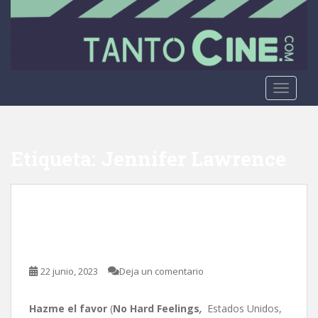
S
k
i
p
t
o
TOGGLE
m
a
i
Etiqueta:
Jennifer Lawrence
n
c
o
Hazme el favor, de Gene
n
t
Stupnitsky
e
n
t
22 junio, 2023
Deja un comentario
Hazme el favor
(
No Hard Feelings
,
Estados Unidos,