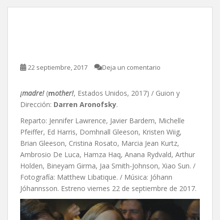
¡madre!, de Darren
Aronofsky
22 septiembre, 2017
Deja un comentario
¡madre!
(
m
other!
, Estados Unidos, 2017) / Guion y
Dirección:
Darren Aronofsky
.
Reparto: Jennifer Lawrence, Javier Bardem, Michelle
Pfeiffer, Ed Harris, Domhnall Gleeson, Kristen Wiig,
Brian Gleeson, Cristina Rosato, Marcia Jean Kurtz,
Ambrosio De Luca, Hamza Haq, Anana Rydvald, Arthur
Holden, Bineyam Girma, Jaa Smith-Johnson, Xiao Sun. /
Fotografía: Matthew Libatique. / Música: Jóhann
Jóhannsson. Estreno viernes 22 de septiembre de 2017.