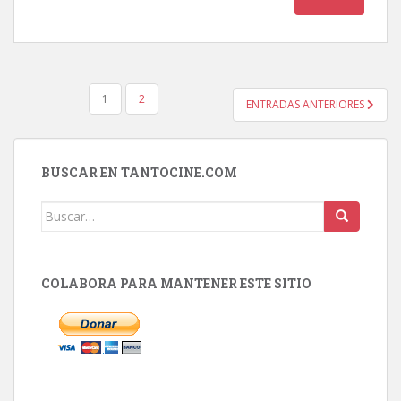
PAGINACIÓN
1
2
ENTRADAS ANTERIORES
DE
ENTRADAS
BUSCAR EN TANTOCINE.COM
Buscar:
COLABORA PARA MANTENER ESTE SITIO