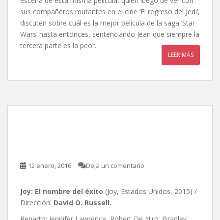
escena de esta misma película, quien luego de ver con
sus compañeros mutantes en el cine ‘El regreso del Jedi’,
discuten sobre cuál es la mejor película de la saga ‘Star
Wars’ hasta entonces, sentenciando Jean que siempre la
tercera parte es la peor.
LEER MÁS
Joy: El nombre del éxito,
de David O. Russell
12 enero, 2016
Deja un comentario
Joy: El nombre del éxito
(Joy, Estados Unidos, 2015) /
Dirección:
David O. Russell.
Reparto: Jennifer Lawrence, Robert De Niro, Bradley