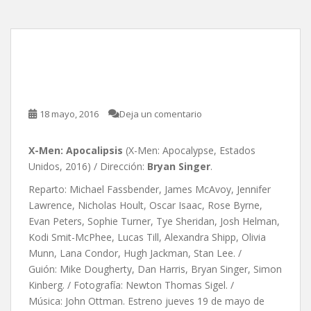
X-Men: Apocalipsis, de
Bryan Singer
18 mayo, 2016
Deja un comentario
X-Men: Apocalipsis
(X-Men: Apocalypse, Estados
Unidos, 2016) / Dirección:
Bryan Singer
.
Reparto: Michael Fassbender, James McAvoy, Jennifer
Lawrence, Nicholas Hoult, Oscar Isaac, Rose Byrne,
Evan Peters, Sophie Turner, Tye Sheridan, Josh Helman,
Kodi Smit-McPhee, Lucas Till, Alexandra Shipp, Olivia
Munn, Lana Condor, Hugh Jackman, Stan Lee. /
Guión: Mike Dougherty, Dan Harris, Bryan Singer, Simon
Kinberg. / Fotografía: Newton Thomas Sigel. /
Música: John Ottman. Estreno jueves 19 de mayo de