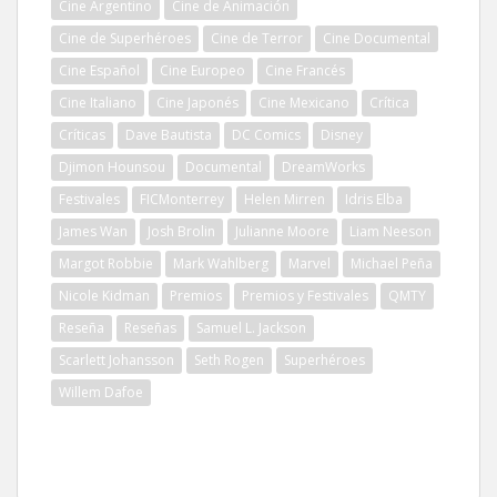
Cine Argentino
Cine de Animación
Cine de Superhéroes
Cine de Terror
Cine Documental
Cine Español
Cine Europeo
Cine Francés
Cine Italiano
Cine Japonés
Cine Mexicano
Crítica
Críticas
Dave Bautista
DC Comics
Disney
Djimon Hounsou
Documental
DreamWorks
Festivales
FICMonterrey
Helen Mirren
Idris Elba
James Wan
Josh Brolin
Julianne Moore
Liam Neeson
Margot Robbie
Mark Wahlberg
Marvel
Michael Peña
Nicole Kidman
Premios
Premios y Festivales
QMTY
Reseña
Reseñas
Samuel L. Jackson
Scarlett Johansson
Seth Rogen
Superhéroes
Willem Dafoe