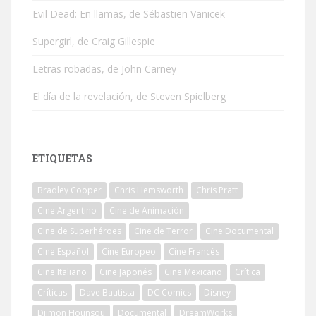
Evil Dead: En llamas, de Sébastien Vanicek
Supergirl, de Craig Gillespie
Letras robadas, de John Carney
El día de la revelación, de Steven Spielberg
ETIQUETAS
Bradley Cooper
Chris Hemsworth
Chris Pratt
Cine Argentino
Cine de Animación
Cine de Superhéroes
Cine de Terror
Cine Documental
Cine Español
Cine Europeo
Cine Francés
Cine Italiano
Cine Japonés
Cine Mexicano
Crítica
Críticas
Dave Bautista
DC Comics
Disney
Djimon Hounsou
Documental
DreamWorks