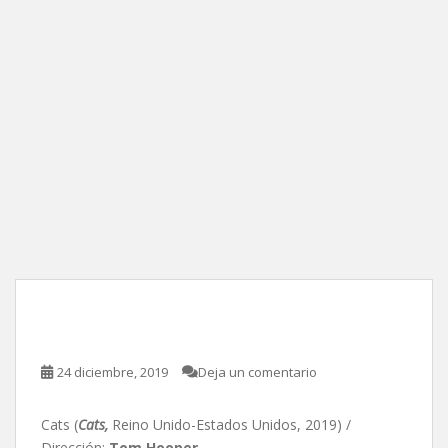
Cats, de Tom Hooper
24 diciembre, 2019
Deja un comentario
Cats (
Cats,
Reino Unido-Estados Unidos, 2019) /
Dirección:
Tom Hooper
.