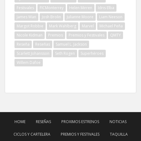
Festivales
FICMonterrey
Helen Mirren
Idris Elba
James Wan
Josh Brolin
Julianne Moore
Liam Neeson
Margot Robbie
Mark Wahlberg
Marvel
Michael Peña
Nicole Kidman
Premios
Premios y Festivales
QMTY
Reseña
Reseñas
Samuel L. Jackson
Scarlett Johansson
Seth Rogen
Superhéroes
Willem Dafoe
HOME
RESEÑAS
PROXIMOS ESTRENOS
NOTICIAS
CICLOS Y CARTELERA
PREMIOS Y FESTIVALES
TAQUILLA