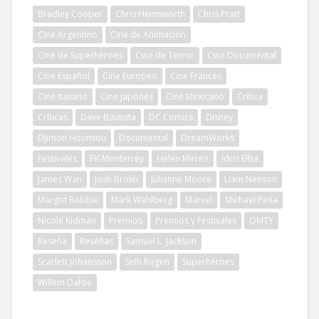
Bradley Cooper
Chris Hemsworth
Chris Pratt
Cine Argentino
Cine de Animación
Cine de Superhéroes
Cine de Terror
Cine Documental
Cine Español
Cine Europeo
Cine Francés
Cine Italiano
Cine Japonés
Cine Mexicano
Crítica
Críticas
Dave Bautista
DC Comics
Disney
Djimon Hounsou
Documental
DreamWorks
Festivales
FICMonterrey
Helen Mirren
Idris Elba
James Wan
Josh Brolin
Julianne Moore
Liam Neeson
Margot Robbie
Mark Wahlberg
Marvel
Michael Peña
Nicole Kidman
Premios
Premios y Festivales
QMTY
Reseña
Reseñas
Samuel L. Jackson
Scarlett Johansson
Seth Rogen
Superhéroes
Willem Dafoe