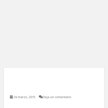
Home: No hay lugar como
el hogar, de Tim Johnson
26 marzo, 2015
Deja un comentario