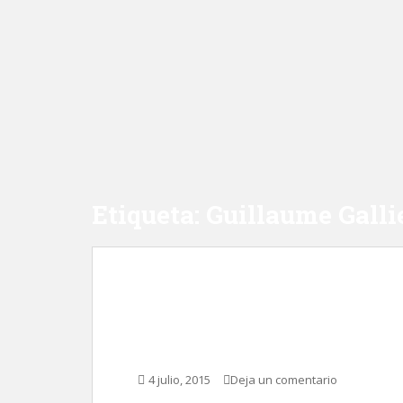
Etiqueta:
Guillaume Gall
Chicos y Guillermo ¡A
Gallienne
4 julio, 2015
Deja un comentario