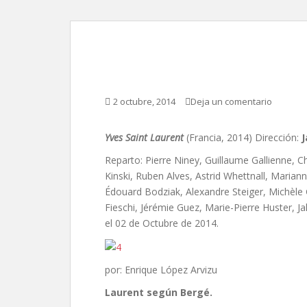
Yves Saint Laurent, d
2 octubre, 2014
Deja un comentario
Yves Saint Laurent
(Francia, 2014) Dirección:
J
Reparto: Pierre Niney, Guillaume Gallienne, Ch
Kinski, Ruben Alves, Astrid Whettnall, Mariann
Édouard Bodziak, Alexandre Steiger, Michèle G
Fieschi, Jérémie Guez, Marie-Pierre Huster, J
el 02 de Octubre de 2014.
por: Enrique López Arvizu
Laurent según Bergé.