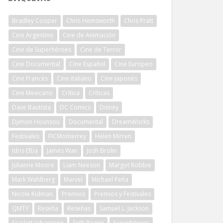
Bradley Cooper
Chris Hemsworth
Chris Pratt
Cine Argentino
Cine de Animación
Cine de Superhéroes
Cine de Terror
Cine Documental
Cine Español
Cine Europeo
Cine Francés
Cine Italiano
Cine Japonés
Cine Mexicano
Crítica
Críticas
Dave Bautista
DC Comics
Disney
Djimon Hounsou
Documental
DreamWorks
Festivales
FICMonterrey
Helen Mirren
Idris Elba
James Wan
Josh Brolin
Julianne Moore
Liam Neeson
Margot Robbie
Mark Wahlberg
Marvel
Michael Peña
Nicole Kidman
Premios
Premios y Festivales
QMTY
Reseña
Reseñas
Samuel L. Jackson
Scarlett Johansson
Seth Rogen
Superhéroes