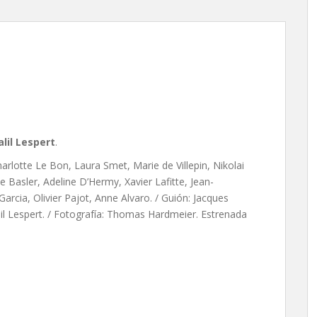
e Jalil Lespert
alil Lespert
.
arlotte Le Bon, Laura Smet, Marie de Villepin, Nikolai
e Basler, Adeline D’Hermy, Xavier Lafitte, Jean-
arcia, Olivier Pajot, Anne Alvaro. / Guión: Jacques
alil Lespert. / Fotografía: Thomas Hardmeier. Estrenada