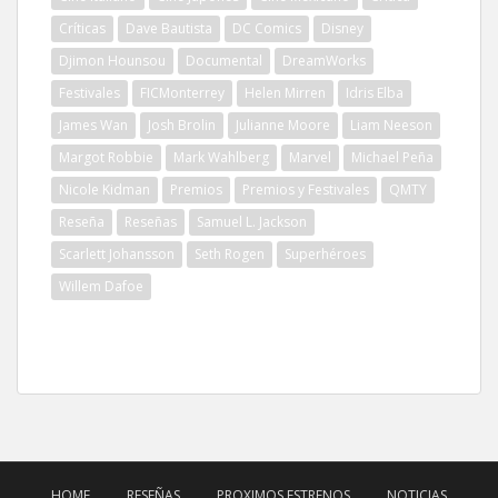
Críticas
Dave Bautista
DC Comics
Disney
Djimon Hounsou
Documental
DreamWorks
Festivales
FICMonterrey
Helen Mirren
Idris Elba
James Wan
Josh Brolin
Julianne Moore
Liam Neeson
Margot Robbie
Mark Wahlberg
Marvel
Michael Peña
Nicole Kidman
Premios
Premios y Festivales
QMTY
Reseña
Reseñas
Samuel L. Jackson
Scarlett Johansson
Seth Rogen
Superhéroes
Willem Dafoe
HOME
RESEÑAS
PROXIMOS ESTRENOS
NOTICIAS