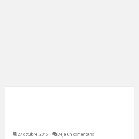
Itinerario de una pasión,
de Juan Andrés Bueno y
Lourdes Deschamps
27 octubre, 2015
Deja un comentario