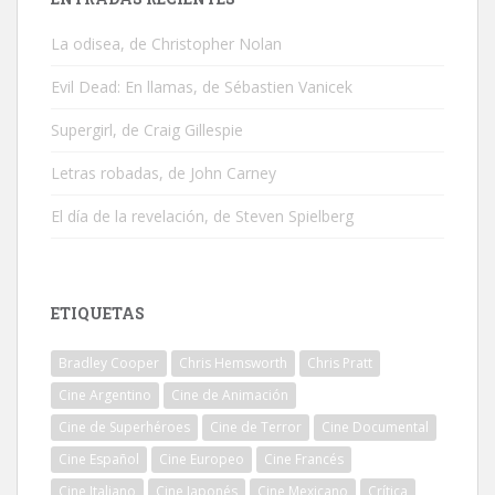
La odisea, de Christopher Nolan
Evil Dead: En llamas, de Sébastien Vanicek
Supergirl, de Craig Gillespie
Letras robadas, de John Carney
El día de la revelación, de Steven Spielberg
ETIQUETAS
Bradley Cooper
Chris Hemsworth
Chris Pratt
Cine Argentino
Cine de Animación
Cine de Superhéroes
Cine de Terror
Cine Documental
Cine Español
Cine Europeo
Cine Francés
Cine Italiano
Cine Japonés
Cine Mexicano
Crítica