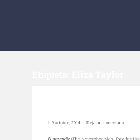
Etiqueta:
Eliza Taylor
El aprendiz, de Roge
9 octubre, 2014
Deja un comentario
El aprendiz
(The November Man, Estados Unid