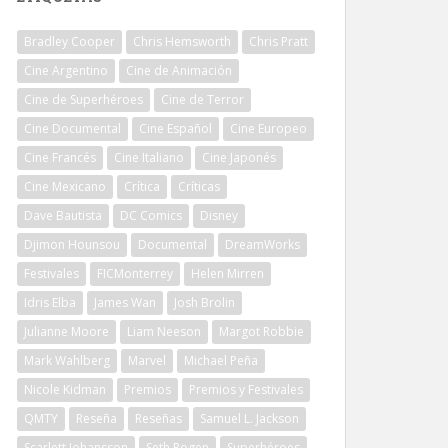
Bradley Cooper
Chris Hemsworth
Chris Pratt
Cine Argentino
Cine de Animación
Cine de Superhéroes
Cine de Terror
Cine Documental
Cine Español
Cine Europeo
Cine Francés
Cine Italiano
Cine Japonés
Cine Mexicano
Crítica
Críticas
Dave Bautista
DC Comics
Disney
Djimon Hounsou
Documental
DreamWorks
Festivales
FICMonterrey
Helen Mirren
Idris Elba
James Wan
Josh Brolin
Julianne Moore
Liam Neeson
Margot Robbie
Mark Wahlberg
Marvel
Michael Peña
Nicole Kidman
Premios
Premios y Festivales
QMTY
Reseña
Reseñas
Samuel L. Jackson
Scarlett Johansson
Seth Rogen
Superhéroes