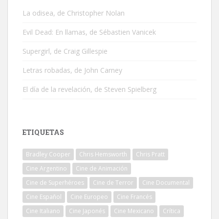
La odisea, de Christopher Nolan
Evil Dead: En llamas, de Sébastien Vanicek
Supergirl, de Craig Gillespie
Letras robadas, de John Carney
El día de la revelación, de Steven Spielberg
ETIQUETAS
Bradley Cooper
Chris Hemsworth
Chris Pratt
Cine Argentino
Cine de Animación
Cine de Superhéroes
Cine de Terror
Cine Documental
Cine Español
Cine Europeo
Cine Francés
Cine Italiano
Cine Japonés
Cine Mexicano
Crítica