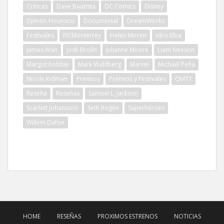
Críticas
Dave Bautista
DC Comics
Disney
Djimon Hounsou
Documental
DreamWorks
Festivales
FICMonterrey
Helen Mirren
Idris Elba
James Wan
Josh Brolin
Julianne Moore
Liam Neeson
Margot Robbie
Mark Wahlberg
Marvel
Michael Peña
Nicole Kidman
Premios
Premios y Festivales
QMTY
Reseña
Reseñas
Samuel L. Jackson
Scarlett Johansson
Seth Rogen
Superhéroes
Willem Dafoe
HOME
RESEÑAS
PROXIMOS ESTRENOS
NOTICIAS