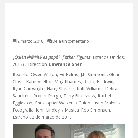
¿Quién @#*%$ es papá?, de
Lawrence Sher
2 marzo, 2018
Deja un comentario
¿Quién @#*%$ es papá?
(
Father Figures
, Estados Unidos,
2017) / Dirección:
Lawrence Sher
.
Reparto: Owen Wilson, Ed Helms, J.K. Simmons, Glenn
Close, Katie Aselton, Ving Rhames, Retta, Bill Irwin,
Ryan Cartwright, Harry Shearer, Katt Williams, Debra
Sandlund, Robert Pralgo, Terry Bradshaw, Rachel
Eggleston, Christopher Walken. / Guion: Justin Malen. /
Fotografía: John Lindley. / Música: Rob Simonsen.
Estreno 02 de marzo de 2018.