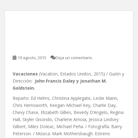
Vacaciones, de John
Francis Daley y Jonathan
M. Goldstein
19 agosto, 2015
Deja un comentario
Vacaciones
(Vacation, Estados Unidos, 2015) / Guión y
Dirección:
John Francis Daley y Jonathan M.
Goldstein.
Reparto: Ed Helms, Christina Applegate, Leslie Mann,
Chris Hemsworth, Keegan-Michael Key, Charlie Day,
Chevy Chase, Elizabeth Gillies, Beverly D’Angelo, Regina
Hall, Skyler Gisondo, Charlene Amoia, Jessica Lindsey
Gilbert, Miles Doleac, Michael Peña. / Fotografía: Barry
Peterson. / Música: Mark Mothersbaugh. Estreno