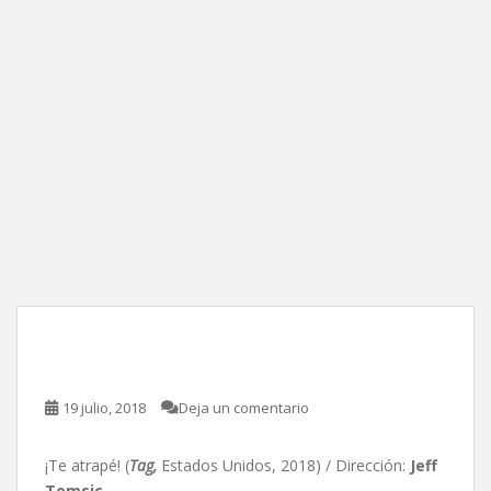
¡Te atrapé!, de Jeff Tomsic
19 julio, 2018
Deja un comentario
¡Te atrapé! (
Tag,
Estados Unidos, 2018) / Dirección:
Jeff
Tomsic
.