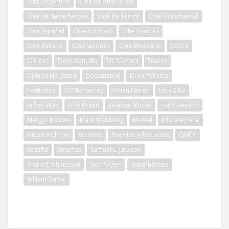
Cine Argentino
Cine de Animación
Cine de Superhéroes
Cine de Terror
Cine Documental
Cine Español
Cine Europeo
Cine Francés
Cine Italiano
Cine Japonés
Cine Mexicano
Crítica
Críticas
Dave Bautista
DC Comics
Disney
Djimon Hounsou
Documental
DreamWorks
Festivales
FICMonterrey
Helen Mirren
Idris Elba
James Wan
Josh Brolin
Julianne Moore
Liam Neeson
Margot Robbie
Mark Wahlberg
Marvel
Michael Peña
Nicole Kidman
Premios
Premios y Festivales
QMTY
Reseña
Reseñas
Samuel L. Jackson
Scarlett Johansson
Seth Rogen
Superhéroes
Willem Dafoe