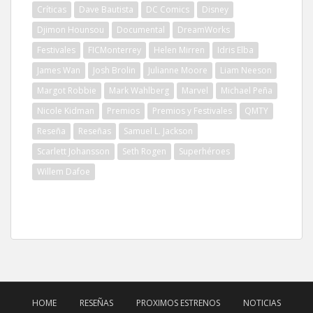
Críticas
Dave Bautista
DC Comics
Disney
Djimon Hounsou
Documental
DreamWorks
Festivales
FICMonterrey
Helen Mirren
Idris Elba
James Wan
Josh Brolin
Julianne Moore
Liam Neeson
Margot Robbie
Mark Wahlberg
Marvel
Michael Peña
Nicole Kidman
Premios
Premios y Festivales
QMTY
Reseña
Reseñas
Samuel L. Jackson
Scarlett Johansson
Seth Rogen
Superhéroes
Willem Dafoe
HOME
RESEÑAS
PROXIMOS ESTRENOS
NOTICIAS