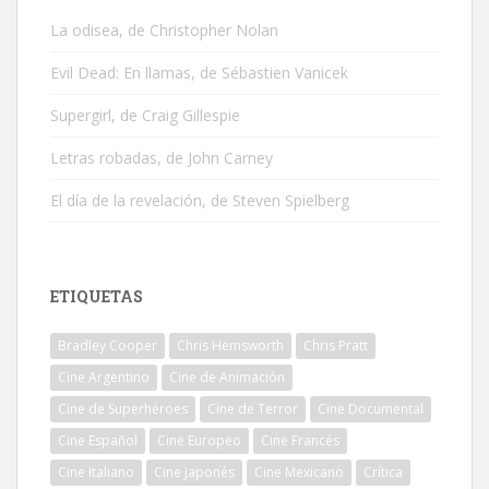
La odisea, de Christopher Nolan
Evil Dead: En llamas, de Sébastien Vanicek
Supergirl, de Craig Gillespie
Letras robadas, de John Carney
El día de la revelación, de Steven Spielberg
ETIQUETAS
Bradley Cooper
Chris Hemsworth
Chris Pratt
Cine Argentino
Cine de Animación
Cine de Superhéroes
Cine de Terror
Cine Documental
Cine Español
Cine Europeo
Cine Francés
Cine Italiano
Cine Japonés
Cine Mexicano
Crítica