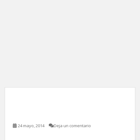
Cannes 2014 / Palmarés
Competencia Oficial
24 mayo, 2014
Deja un comentario