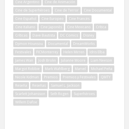
Cine Argentino
Cine de Animación
Cine de Superhéroes
Cine de Terror
Cine Documental
Cine Español
Cine Europeo
Cine Francés
Cine Italiano
Cine Japonés
Cine Mexicano
Crítica
Críticas
Dave Bautista
DC Comics
Disney
Djimon Hounsou
Documental
DreamWorks
Festivales
FICMonterrey
Helen Mirren
Idris Elba
James Wan
Josh Brolin
Julianne Moore
Liam Neeson
Margot Robbie
Mark Wahlberg
Marvel
Michael Peña
Nicole Kidman
Premios
Premios y Festivales
QMTY
Reseña
Reseñas
Samuel L. Jackson
Scarlett Johansson
Seth Rogen
Superhéroes
Willem Dafoe