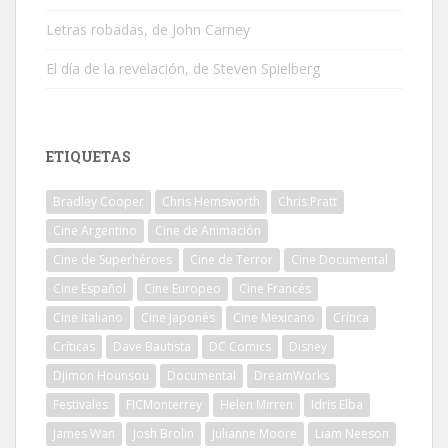
Letras robadas, de John Carney
El día de la revelación, de Steven Spielberg
ETIQUETAS
Bradley Cooper
Chris Hemsworth
Chris Pratt
Cine Argentino
Cine de Animación
Cine de Superhéroes
Cine de Terror
Cine Documental
Cine Español
Cine Europeo
Cine Francés
Cine Italiano
Cine Japonés
Cine Mexicano
Crítica
Críticas
Dave Bautista
DC Comics
Disney
Djimon Hounsou
Documental
DreamWorks
Festivales
FICMonterrey
Helen Mirren
Idris Elba
James Wan
Josh Brolin
Julianne Moore
Liam Neeson