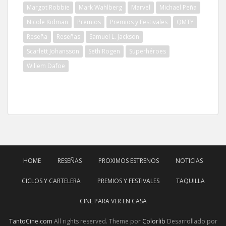
Margot Robbie
Mark Wahlberg
Marvel
Michael Peña
Nicole Kidman
Premios
Premios y Festivales
QMTY
Reseña
Reseñas
Samuel L. Jackson
Scarlett Johansson
Seth Rogen
Superhéroes
Willem Dafoe
HOME
RESEÑAS
PROXIMOS ESTRENOS
NOTICIAS
CICLOS Y CARTELERA
PREMIOS Y FESTIVALES
TAQUILLA
CINE PARA VER EN CASA
TantoCine.com
All rights reserved. Theme por
Colorlib
Desarrollado por