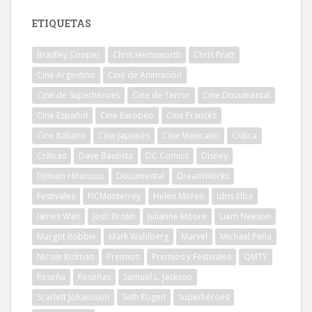
ETIQUETAS
Bradley Cooper
Chris Hemsworth
Chris Pratt
Cine Argentino
Cine de Animación
Cine de Superhéroes
Cine de Terror
Cine Documental
Cine Español
Cine Europeo
Cine Francés
Cine Italiano
Cine Japonés
Cine Mexicano
Crítica
Críticas
Dave Bautista
DC Comics
Disney
Djimon Hounsou
Documental
DreamWorks
Festivales
FICMonterrey
Helen Mirren
Idris Elba
James Wan
Josh Brolin
Julianne Moore
Liam Neeson
Margot Robbie
Mark Wahlberg
Marvel
Michael Peña
Nicole Kidman
Premios
Premios y Festivales
QMTY
Reseña
Reseñas
Samuel L. Jackson
Scarlett Johansson
Seth Rogen
Superhéroes