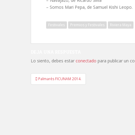
– Navajazo, de Ricardo Silva
– Somos Mari Pepa, de Samuel Kishi Leopo.
Festivales
Premios y Festivales
Riviera Maya
DEJA UNA RESPUESTA
Lo siento, debes estar
conectado
para publicar un c
Navegación
Palmarés FICUNAM 2014.
de
entradas