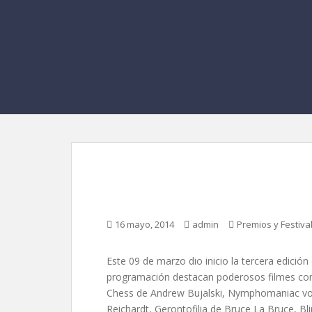
Riviera Maya Film Fe
16 mayo, 2014
admin
Premios y Festiva
Este 09 de marzo dio inicio la tercera edición 
programación destacan poderosos filmes com
Chess de Andre
w Bujalski, Nymphomaniac vol.
Reichardt, Gerontofilia de Bruce La Bruce, Bl