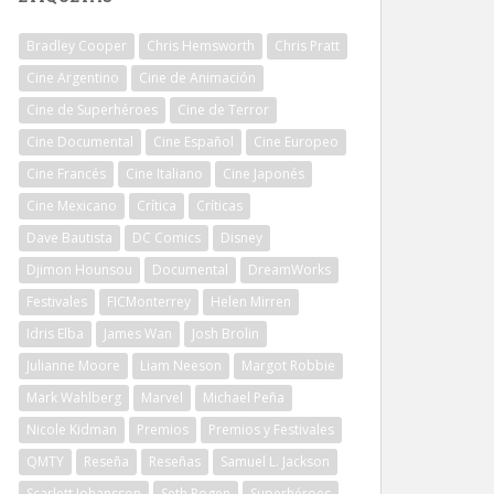
Bradley Cooper
Chris Hemsworth
Chris Pratt
Cine Argentino
Cine de Animación
Cine de Superhéroes
Cine de Terror
Cine Documental
Cine Español
Cine Europeo
Cine Francés
Cine Italiano
Cine Japonés
Cine Mexicano
Crítica
Críticas
Dave Bautista
DC Comics
Disney
Djimon Hounsou
Documental
DreamWorks
Festivales
FICMonterrey
Helen Mirren
Idris Elba
James Wan
Josh Brolin
Julianne Moore
Liam Neeson
Margot Robbie
Mark Wahlberg
Marvel
Michael Peña
Nicole Kidman
Premios
Premios y Festivales
QMTY
Reseña
Reseñas
Samuel L. Jackson
Scarlett Johansson
Seth Rogen
Superhéroes