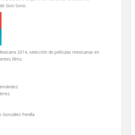
 de Sion Sono.
exicana 2014, selección de películas mexicanas en
entes films;
Hernández
érrez
o González Penilla