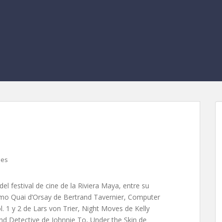
stival (RMFF) 2014
les
del festival de cine de la Riviera Maya, entre su
o Quai d’Orsay de Bertrand Tavernier, Computer
 1 y 2 de Lars von Trier, Night Moves de Kelly
ind Detective de Johnnie To, Under the Skin de