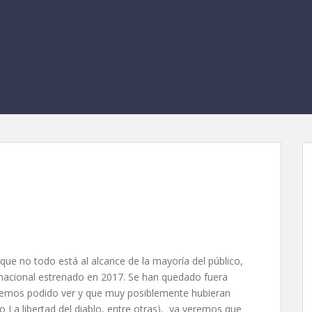
xicano del 2017
que no todo está al alcance de la mayoría del público,
e nacional estrenado en 2017. Se han quedado fuera
hemos podido ver y que muy posiblemente hubieran
o La libertad del diablo, entre otras), ya veremos que