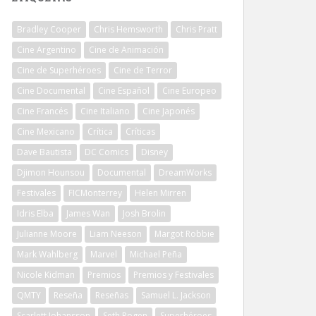
Bradley Cooper
Chris Hemsworth
Chris Pratt
Cine Argentino
Cine de Animación
Cine de Superhéroes
Cine de Terror
Cine Documental
Cine Español
Cine Europeo
Cine Francés
Cine Italiano
Cine Japonés
Cine Mexicano
Crítica
Críticas
Dave Bautista
DC Comics
Disney
Djimon Hounsou
Documental
DreamWorks
Festivales
FICMonterrey
Helen Mirren
Idris Elba
James Wan
Josh Brolin
Julianne Moore
Liam Neeson
Margot Robbie
Mark Wahlberg
Marvel
Michael Peña
Nicole Kidman
Premios
Premios y Festivales
QMTY
Reseña
Reseñas
Samuel L. Jackson
Scarlett Johansson
Seth Rogen
Superhéroes