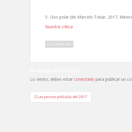
5- Oso polar (de Marcelo Tobar, 2017, Méxic
Nuestra crítica
Cine Mexicano
DEJA UNA RESPUESTA
Lo siento, debes estar
conectado
para publicar un c
Navegación
Las peores películas del 2017
de
entradas