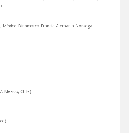
o.
016, México-Dinamarca-Francia-Alemania-Noruega-
, México, Chile)
ico)