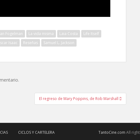
an Fogelman
La vida misma
Laia Costa
Life Itself
scar Isaac
Reseñas
Samuel L. Jackson
omentario.
El regreso de Mary Poppins, de Rob Marshall
CIAS
CICLOS Y CARTELERA
TantoCine.com
All rig