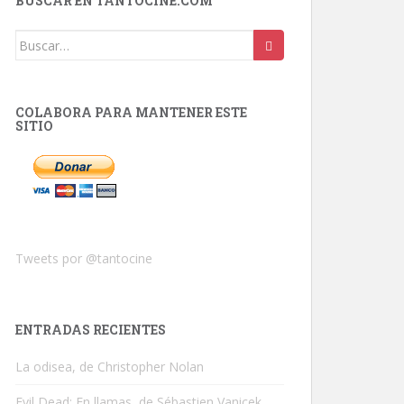
BUSCAR EN TANTOCINE.COM
Buscar:
COLABORA PARA MANTENER ESTE
SITIO
Tweets por @tantocine
ENTRADAS RECIENTES
La odisea, de Christopher Nolan
Evil Dead: En llamas, de Sébastien Vanicek