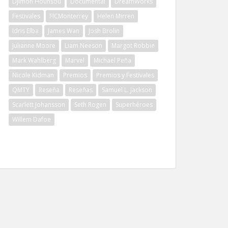
Djimon Hounsou
Documental
DreamWorks
Festivales
FICMonterrey
Helen Mirren
Idris Elba
James Wan
Josh Brolin
Julianne Moore
Liam Neeson
Margot Robbie
Mark Wahlberg
Marvel
Michael Peña
Nicole Kidman
Premios
Premios y Festivales
QMTY
Reseña
Reseñas
Samuel L. Jackson
Scarlett Johansson
Seth Rogen
Superhéroes
Willem Dafoe