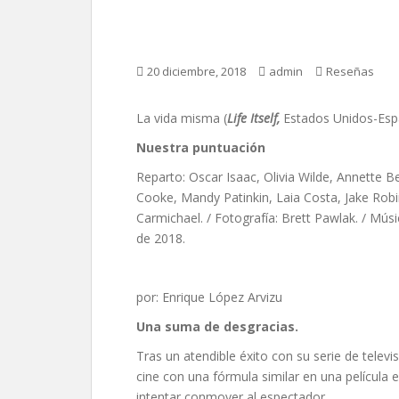
La vida misma, de D
20 diciembre, 2018
admin
Reseñas
La vida misma (
Life Itself,
Estados Unidos-Esp
Nuestra puntuación
Reparto: Oscar Isaac, Olivia Wilde, Annette B
Cooke, Mandy Patinkin, Laia Costa, Jake Robi
Carmichael. / Fotografía: Brett Pawlak. / Mús
de 2018.
por: Enrique López Arvizu
Una suma de desgracias.
Tras un atendible éxito con su serie de televis
cine con una fórmula similar en una película e
intentar conmover al espectador.