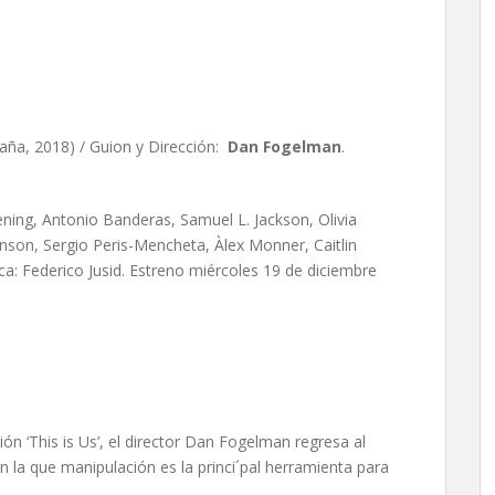
an Fogelman
aña, 2018) / Guion y Dirección:
Dan Fogelman
.
ening, Antonio Banderas, Samuel L. Jackson, Olivia
nson, Sergio Peris-Mencheta, Àlex Monner, Caitlin
ica: Federico Jusid. Estreno miércoles 19 de diciembre
ión ‘This is Us’, el director Dan Fogelman regresa al
n la que manipulación es la princi´pal herramienta para