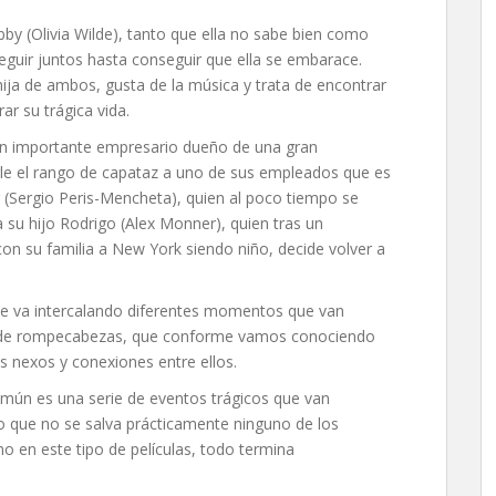
by (Olivia Wilde), tanto que ella no sabe bien como
guir juntos hasta conseguir que ella se embarace.
hija de ambos, gusta de la música y trata de encontrar
ar su trágica vida.
un importante empresario dueño de una gran
rle el rango de capataz a uno de sus empleados que es
 (Sergio Peris-Mencheta), quien al poco tiempo se
a su hijo Rodrigo (Alex Monner), quien tras un
n su familia a New York siendo niño, decide volver a
ue va intercalando diferentes momentos que van
e de rompecabezas, que conforme vamos conociendo
s nexos y conexiones entre ellos.
mún es una serie de eventos trágicos que van
 lo que no se salva prácticamente ninguno de los
 en este tipo de películas, todo termina