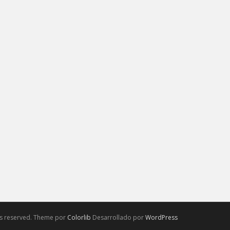
hts reserved. Theme por
Colorlib
Desarrollado por
WordPress