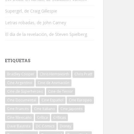
Supergirl, de Craig Gillespie
Letras robadas, de John Carney
El día de la revelación, de Steven Spielberg
ETIQUETAS
Bradley Cooper
Chris Hemsworth
Chris Pratt
Cine Argentino
Cine de Animación
Cine de Superhéroes
Cine de Terror
Cine Documental
Cine Español
Cine Europeo
Cine Francés
Cine Italiano
Cine Japonés
Cine Mexicano
Crítica
Críticas
Dave Bautista
DC Comics
Disney