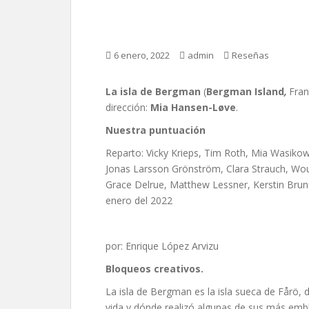
La isla de Bergman, 
6 enero, 2022
admin
Reseñas
La isla de Bergman
(
Bergman Island
,
Fran
dirección:
Mia Hansen-Løve
.
Nuestra puntuación
Reparto: Vicky Krieps, Tim Roth, Mia Wasikows
Jonas Larsson Grönström, Clara Strauch, Wout
Grace Delrue, Matthew Lessner, Kerstin Brunn
enero del 2022
por: Enrique López Arvizu
Bloqueos creativos.
La isla de Bergman es la isla sueca de Fårö, 
vida y dónde realizó algunas de sus más emble