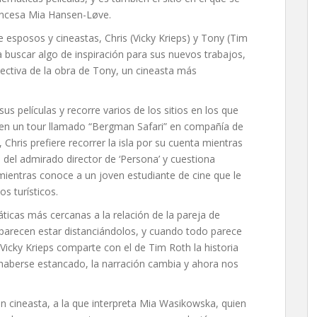
francesa Mia Hansen-Løve.
e esposos y cineastas, Chris (Vicky Krieps) y Tony (Tim
ra buscar algo de inspiración para sus nuevos trabajos,
ectiva de la obra de Tony, un cineasta más
us películas y recorre varios de los sitios en los que
en un tour llamado “Bergman Safari” en compañía de
 Chris prefiere recorrer la isla por su cuenta mientras
 del admirado director de ‘Persona’ y cuestiona
 mientras conoce a un joven estudiante de cine que le
s turísticos.
áticas más cercanas a la relación de la pareja de
arecen estar distanciándolos, y cuando todo parece
 Vicky Krieps comparte con el de Tim Roth la historia
 haberse estancado, la narración cambia y ahora nos
ven cineasta, a la que interpreta Mia Wasikowska, quien