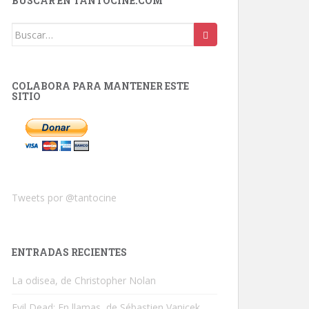
BUSCAR EN TANTOCINE.COM
Buscar:
COLABORA PARA MANTENER ESTE
SITIO
Tweets por @tantocine
ENTRADAS RECIENTES
La odisea, de Christopher Nolan
Evil Dead: En llamas, de Sébastien Vanicek