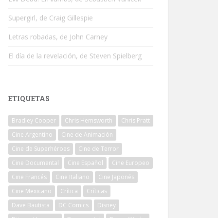
Supergirl, de Craig Gillespie
Letras robadas, de John Carney
El día de la revelación, de Steven Spielberg
ETIQUETAS
Bradley Cooper
Chris Hemsworth
Chris Pratt
Cine Argentino
Cine de Animación
Cine de Superhéroes
Cine de Terror
Cine Documental
Cine Español
Cine Europeo
Cine Francés
Cine Italiano
Cine Japonés
Cine Mexicano
Crítica
Críticas
Dave Bautista
DC Comics
Disney