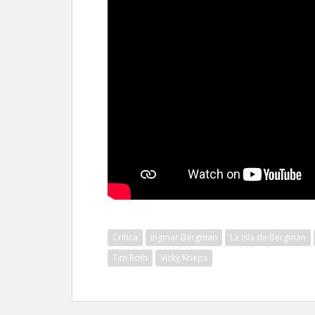
Crítica
Ingmar Bergman
La isla de Bergman
Tim Roth
Vicky Krieps