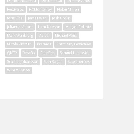
Djimon Hounsou
Documental
DreamWorks
Festivales
FICMonterrey
Helen Mirren
Idris Elba
James Wan
Josh Brolin
Julianne Moore
Liam Neeson
Margot Robbie
Mark Wahlberg
Marvel
Michael Peña
Nicole Kidman
Premios
Premios y Festivales
QMTY
Reseña
Reseñas
Samuel L. Jackson
Scarlett Johansson
Seth Rogen
Superhéroes
Willem Dafoe