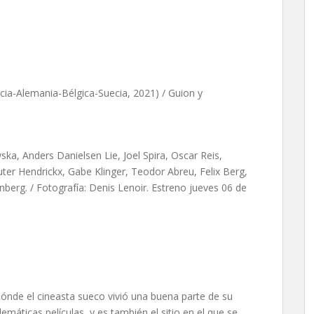
de Mia Hansen-Løve
cia-Alemania-Bélgica-Suecia, 2021) / Guion y
ka, Anders Danielsen Lie, Joel Spira, Oscar Reis,
er Hendrickx, Gabe Klinger, Teodor Abreu, Felix Berg,
berg. / Fotografía: Denis Lenoir. Estreno jueves 06 de
dónde el cineasta sueco vivió una buena parte de su
máticas películas, y es también el sitio en el que se