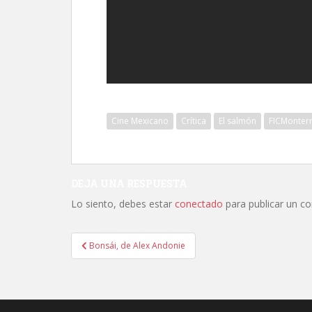
Cine Mexicano
Crítica
El salmón
FICMonter
DEJA UNA RESPUESTA
Lo siento, debes estar
conectado
para publicar un c
Navegación
Bonsái, de Alex Andonie
de
entradas