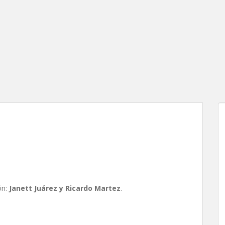
 Juárez y Ricardo Martez
ón:
Janett Juárez y Ricardo Martez
.