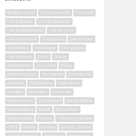
Bradley Cooper
Chris Hemsworth
Chris Pratt
Cine Argentino
Cine de Animación
Cine de Superhéroes
Cine de Terror
Cine Documental
Cine Español
Cine Europeo
Cine Francés
Cine Italiano
Cine Japonés
Cine Mexicano
Crítica
Críticas
Dave Bautista
DC Comics
Disney
Djimon Hounsou
Documental
DreamWorks
Festivales
FICMonterrey
Helen Mirren
Idris Elba
James Wan
Josh Brolin
Julianne Moore
Liam Neeson
Margot Robbie
Mark Wahlberg
Marvel
Michael Peña
Nicole Kidman
Premios
Premios y Festivales
QMTY
Reseña
Reseñas
Samuel L. Jackson
Scarlett Johansson
Seth Rogen
Superhéroes