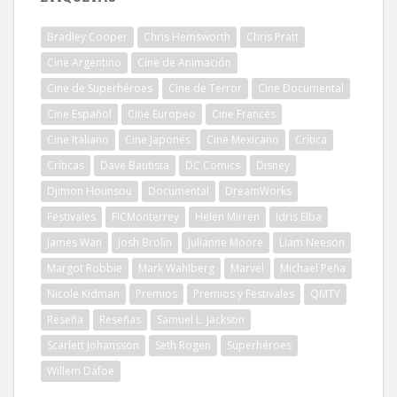
Bradley Cooper
Chris Hemsworth
Chris Pratt
Cine Argentino
Cine de Animación
Cine de Superhéroes
Cine de Terror
Cine Documental
Cine Español
Cine Europeo
Cine Francés
Cine Italiano
Cine Japonés
Cine Mexicano
Crítica
Críticas
Dave Bautista
DC Comics
Disney
Djimon Hounsou
Documental
DreamWorks
Festivales
FICMonterrey
Helen Mirren
Idris Elba
James Wan
Josh Brolin
Julianne Moore
Liam Neeson
Margot Robbie
Mark Wahlberg
Marvel
Michael Peña
Nicole Kidman
Premios
Premios y Festivales
QMTY
Reseña
Reseñas
Samuel L. Jackson
Scarlett Johansson
Seth Rogen
Superhéroes
Willem Dafoe