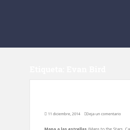
Etiqueta:
Evan Bird
Mapa a las estrellas,
11 diciembre, 2014
Deja un comentario
Mapa a las estrellas
(Maps to the Stars, Ca