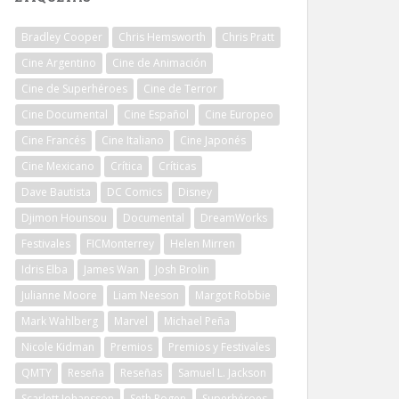
Bradley Cooper
Chris Hemsworth
Chris Pratt
Cine Argentino
Cine de Animación
Cine de Superhéroes
Cine de Terror
Cine Documental
Cine Español
Cine Europeo
Cine Francés
Cine Italiano
Cine Japonés
Cine Mexicano
Crítica
Críticas
Dave Bautista
DC Comics
Disney
Djimon Hounsou
Documental
DreamWorks
Festivales
FICMonterrey
Helen Mirren
Idris Elba
James Wan
Josh Brolin
Julianne Moore
Liam Neeson
Margot Robbie
Mark Wahlberg
Marvel
Michael Peña
Nicole Kidman
Premios
Premios y Festivales
QMTY
Reseña
Reseñas
Samuel L. Jackson
Scarlett Johansson
Seth Rogen
Superhéroes