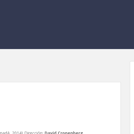
 de David Cronenberg
nadá, 2014) Dirección:
David Cronenberg
.