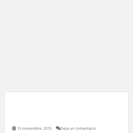
A la *&$%! con los zombis,
de Christopher Landon
13 noviembre, 2015
Deja un comentario