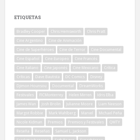
ETIQUETAS
Bradley Cooper
Chris Hemsworth
Chris Pratt
Cine Argentino
Cine de Animación
Cine de Superhéroes
Cine de Terror
Cine Documental
Cine Español
Cine Europeo
Cine Francés
Cine Italiano
Cine Japonés
Cine Mexicano
Crítica
Críticas
Dave Bautista
DC Comics
Disney
Djimon Hounsou
Documental
DreamWorks
Festivales
FICMonterrey
Helen Mirren
Idris Elba
James Wan
Josh Brolin
Julianne Moore
Liam Neeson
Margot Robbie
Mark Wahlberg
Marvel
Michael Peña
Nicole Kidman
Premios
Premios y Festivales
QMTY
Reseña
Reseñas
Samuel L. Jackson