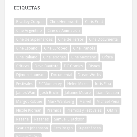
ETIQUETAS
Bradley Cooper
Chris Hemsworth
Chris Pratt
Cine Argentino
Cine de Animación
Cine de Superhéroes
Cine de Terror
Cine Documental
Cine Español
Cine Europeo
Cine Francés
Cine Italiano
Cine Japonés
Cine Mexicano
Crítica
Críticas
Dave Bautista
DC Comics
Disney
Djimon Hounsou
Documental
DreamWorks
Festivales
FICMonterrey
Helen Mirren
Idris Elba
James Wan
Josh Brolin
Julianne Moore
Liam Neeson
Margot Robbie
Mark Wahlberg
Marvel
Michael Peña
Nicole Kidman
Premios
Premios y Festivales
QMTY
Reseña
Reseñas
Samuel L. Jackson
Scarlett Johansson
Seth Rogen
Superhéroes
Willem Dafoe